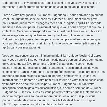
Didgeridoo », archivant de ce fait tous les sujets que vous avez consultés et
permettant d’améliorer votre confort de navigation en tant qu’utilisateur.
Lors de votre navigation sur « France Didgeridoo », nous pouvons également
créer une quatrième sorte de cookies, externes au document qui est prévu
pour couvrir uniquement les pages créées par le logiciel phpBB. La seconde
manière est de récupérer les informations que vous nous envoyez et que nous
collectons. Ceci peut correspondre — mais n’est pas limité à — la publication
de messages en tant qu’utilisateur anonyme, l’inscription sur « France
Didgeridoo » (désignée ci-après par « votre compte ») et les messages que
vous publiez après votre inscription et lors de votre connexion (désignés ci-
après par « vos messages »).
Votre compte contiendra au minimum un identifiant unique (désigné ci-après
par « votre nom d’utilisateur ») et un mot de passe personnel vous permettant
de vous connecter à votre compte (désigné ci-après par « votre mot de
passe ») et une adresse de courriel personnelle. Les informations de votre
compte sur « France Didgeridoo » sont protégées par les lois de protection des
données applicables dans le pays qui héberge notre serveur. Toutes les
informations, en-dehors de votre nom d’utilisateur, de votre mot de passe et de
votre adresse de courriel requis par « France Didgeridoo » durant votre
inscription, sont obligatoires ou facultatives, à la seule discrétion de « France
Didgeridoo ». Dans tous les cas, vous pouvez contrôler quelles informations
de votre compte vous souhaitez rendre publiques ou non. De plus, vous
pouvez décider de vous abonner ou non à la liste de diffusion du logiciel
phpBB depuis une option disponible sur votre compte.