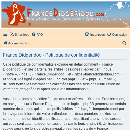
France Didgeridoo
Didgeridoo et Guimbarde sur France Didgeridoo - retrouvez la communauté.
Smartfeed
FAQ
Inscription
Connexion
R
Accueil du forum
e
France Didgeridoo - Politique de confidentialité
c
h
Cette politique de confidentialité explique en détail comment « France
Didgeridoo » et ses partenaires affiliés (désignés ci-après par « nous »,
e
« notre », « nos », « France Didgeridoo » et « https://francedidgeridoo.com »)
r
et phpBB (désigné ci-après par « logiciel phpBB » et « phpBB Limited »)
utilisent toutes les informations collectées lors des sessions d’utilisation de
c
votre part (désignées ci-après par « vos informations »).
h
Vos informations sont collectées de deux manières différentes. Premièrement,
e
en naviguant sur « France Didgeridoo », le logiciel phpBB génèrera un certain
r
nombre de cookies qui sont de petits fichiers téléchargés temporairement par
le navigateur internet de votre ordinateur. Les deux premiers cookies ne
contiennent qu’un identifiant utilisateur et un identifiant anonyme de session
qui vous sont automatiquement assignés par le logiciel phpBB. Un troisième
cookie sera créé lors de votre navigation sur les sujets de « France