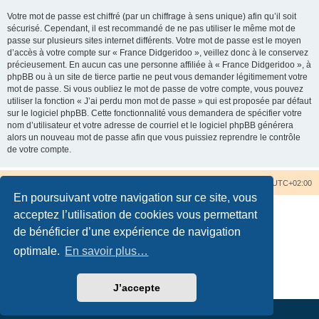
Votre mot de passe est chiffré (par un chiffrage à sens unique) afin qu’il soit
sécurisé. Cependant, il est recommandé de ne pas utiliser le même mot de
passe sur plusieurs sites internet différents. Votre mot de passe est le moyen
d’accès à votre compte sur « France Didgeridoo », veillez donc à le conservez
précieusement. En aucun cas une personne affiliée à « France Didgeridoo », à
phpBB ou à un site de tierce partie ne peut vous demander légitimement votre
mot de passe. Si vous oubliez le mot de passe de votre compte, vous pouvez
utiliser la fonction « J’ai perdu mon mot de passe » qui est proposée par défaut
sur le logiciel phpBB. Cette fonctionnalité vous demandera de spécifier votre
nom d’utilisateur et votre adresse de courriel et le logiciel phpBB générera
alors un nouveau mot de passe afin que vous puissiez reprendre le contrôle
de votre compte.
Accueil du forum
Nous contacter
Fuseau horaire sur
UTC+02:00
En poursuivant votre navigation sur ce site, vous
acceptez l’utilisation de cookies vous permettant
de bénéficier d’une expérience de navigation
optimale.
En savoir plus…
Développé par
phpBB
® Forum Software © phpBB Limited
Traduction française officielle
©
Qiaeru
Confidentialité
|
Conditions
J’accepte