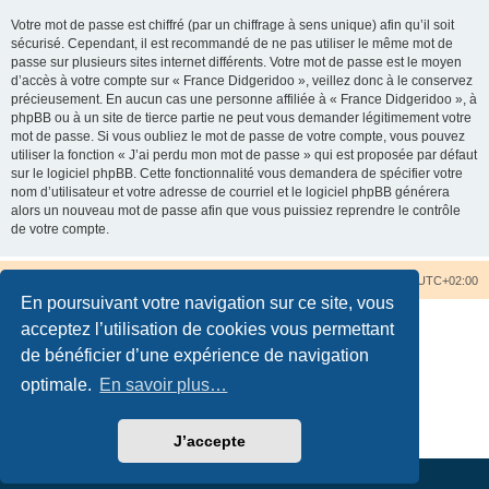
Votre mot de passe est chiffré (par un chiffrage à sens unique) afin qu’il soit
sécurisé. Cependant, il est recommandé de ne pas utiliser le même mot de
passe sur plusieurs sites internet différents. Votre mot de passe est le moyen
d’accès à votre compte sur « France Didgeridoo », veillez donc à le conservez
précieusement. En aucun cas une personne affiliée à « France Didgeridoo », à
phpBB ou à un site de tierce partie ne peut vous demander légitimement votre
mot de passe. Si vous oubliez le mot de passe de votre compte, vous pouvez
utiliser la fonction « J’ai perdu mon mot de passe » qui est proposée par défaut
sur le logiciel phpBB. Cette fonctionnalité vous demandera de spécifier votre
nom d’utilisateur et votre adresse de courriel et le logiciel phpBB générera
alors un nouveau mot de passe afin que vous puissiez reprendre le contrôle
de votre compte.
Accueil du forum
Nous contacter
Fuseau horaire sur
UTC+02:00
En poursuivant votre navigation sur ce site, vous
acceptez l’utilisation de cookies vous permettant
de bénéficier d’une expérience de navigation
optimale.
En savoir plus…
Développé par
phpBB
® Forum Software © phpBB Limited
Traduction française officielle
©
Qiaeru
Confidentialité
|
Conditions
J’accepte