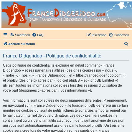
France Didgeridoo
Didgeridoo et Guimbarde sur France Didgeridoo - retrouvez la communauté.
Smartfeed
FAQ
Inscription
Connexion
R
Accueil du forum
e
France Didgeridoo - Politique de confidentialité
c
h
Cette politique de confidentialité explique en détail comment « France
Didgeridoo » et ses partenaires affiliés (désignés ci-après par « nous »,
e
« notre », « nos », « France Didgeridoo » et « https://francedidgeridoo.com »)
r
et phpBB (désigné ci-après par « logiciel phpBB » et « phpBB Limited »)
utilisent toutes les informations collectées lors des sessions d’utilisation de
c
votre part (désignées ci-après par « vos informations »).
h
Vos informations sont collectées de deux manières différentes. Premièrement,
e
en naviguant sur « France Didgeridoo », le logiciel phpBB génèrera un certain
r
nombre de cookies qui sont de petits fichiers téléchargés temporairement par
le navigateur internet de votre ordinateur. Les deux premiers cookies ne
contiennent qu’un identifiant utilisateur et un identifiant anonyme de session
qui vous sont automatiquement assignés par le logiciel phpBB. Un troisième
cookie sera créé lors de votre navigation sur les sujets de « France