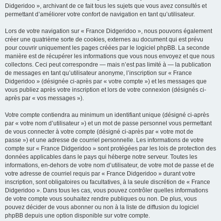
Didgeridoo », archivant de ce fait tous les sujets que vous avez consultés et
permettant d’améliorer votre confort de navigation en tant qu’utilisateur.
Lors de votre navigation sur « France Didgeridoo », nous pouvons également
créer une quatrième sorte de cookies, externes au document qui est prévu
pour couvrir uniquement les pages créées par le logiciel phpBB. La seconde
manière est de récupérer les informations que vous nous envoyez et que nous
collectons. Ceci peut correspondre — mais n’est pas limité à — la publication
de messages en tant qu’utilisateur anonyme, l’inscription sur « France
Didgeridoo » (désignée ci-après par « votre compte ») et les messages que
vous publiez après votre inscription et lors de votre connexion (désignés ci-
après par « vos messages »).
Votre compte contiendra au minimum un identifiant unique (désigné ci-après
par « votre nom d’utilisateur ») et un mot de passe personnel vous permettant
de vous connecter à votre compte (désigné ci-après par « votre mot de
passe ») et une adresse de courriel personnelle. Les informations de votre
compte sur « France Didgeridoo » sont protégées par les lois de protection des
données applicables dans le pays qui héberge notre serveur. Toutes les
informations, en-dehors de votre nom d’utilisateur, de votre mot de passe et de
votre adresse de courriel requis par « France Didgeridoo » durant votre
inscription, sont obligatoires ou facultatives, à la seule discrétion de « France
Didgeridoo ». Dans tous les cas, vous pouvez contrôler quelles informations
de votre compte vous souhaitez rendre publiques ou non. De plus, vous
pouvez décider de vous abonner ou non à la liste de diffusion du logiciel
phpBB depuis une option disponible sur votre compte.