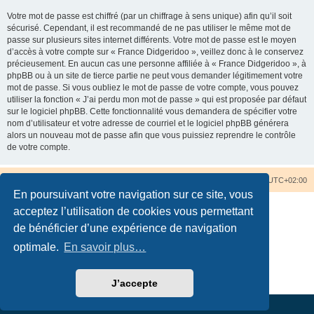
Votre mot de passe est chiffré (par un chiffrage à sens unique) afin qu’il soit
sécurisé. Cependant, il est recommandé de ne pas utiliser le même mot de
passe sur plusieurs sites internet différents. Votre mot de passe est le moyen
d’accès à votre compte sur « France Didgeridoo », veillez donc à le conservez
précieusement. En aucun cas une personne affiliée à « France Didgeridoo », à
phpBB ou à un site de tierce partie ne peut vous demander légitimement votre
mot de passe. Si vous oubliez le mot de passe de votre compte, vous pouvez
utiliser la fonction « J’ai perdu mon mot de passe » qui est proposée par défaut
sur le logiciel phpBB. Cette fonctionnalité vous demandera de spécifier votre
nom d’utilisateur et votre adresse de courriel et le logiciel phpBB générera
alors un nouveau mot de passe afin que vous puissiez reprendre le contrôle
de votre compte.
Accueil du forum
Nous contacter
Fuseau horaire sur
UTC+02:00
En poursuivant votre navigation sur ce site, vous
acceptez l’utilisation de cookies vous permettant
de bénéficier d’une expérience de navigation
optimale.
En savoir plus…
Développé par
phpBB
® Forum Software © phpBB Limited
Traduction française officielle
©
Qiaeru
Confidentialité
|
Conditions
J’accepte