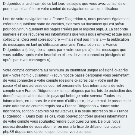
Didgeridoo », archivant de ce fait tous les sujets que vous avez consultés et
permettant d’améliorer votre confort de navigation en tant qu’utilisateur.
Lors de votre navigation sur « France Didgeridoo », nous pouvons également
créer une quatrième sorte de cookies, externes au document qui est prévu
pour couvrir uniquement les pages créées par le logiciel phpBB. La seconde
manière est de récupérer les informations que vous nous envoyez et que nous
collectons. Ceci peut correspondre — mais n’est pas limité à — la publication
de messages en tant qu’utilisateur anonyme, l’inscription sur « France
Didgeridoo » (désignée ci-après par « votre compte ») et les messages que
vous publiez après votre inscription et lors de votre connexion (désignés ci-
après par « vos messages »).
Votre compte contiendra au minimum un identifiant unique (désigné ci-après
par « votre nom d’utilisateur ») et un mot de passe personnel vous permettant
de vous connecter à votre compte (désigné ci-après par « votre mot de
passe ») et une adresse de courriel personnelle. Les informations de votre
compte sur « France Didgeridoo » sont protégées par les lois de protection des
données applicables dans le pays qui héberge notre serveur. Toutes les
informations, en-dehors de votre nom d’utilisateur, de votre mot de passe et de
votre adresse de courriel requis par « France Didgeridoo » durant votre
inscription, sont obligatoires ou facultatives, à la seule discrétion de « France
Didgeridoo ». Dans tous les cas, vous pouvez contrôler quelles informations
de votre compte vous souhaitez rendre publiques ou non. De plus, vous
pouvez décider de vous abonner ou non à la liste de diffusion du logiciel
phpBB depuis une option disponible sur votre compte.