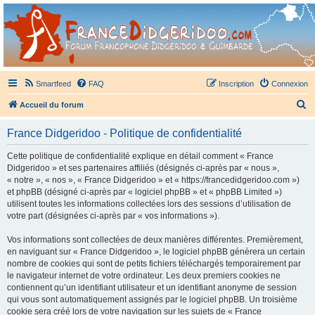
France Didgeridoo
Didgeridoo et Guimbarde sur France Didgeridoo - retrouvez la communauté.
Smartfeed
FAQ
Inscription
Connexion
R
Accueil du forum
e
France Didgeridoo - Politique de confidentialité
c
h
Cette politique de confidentialité explique en détail comment « France
Didgeridoo » et ses partenaires affiliés (désignés ci-après par « nous »,
e
« notre », « nos », « France Didgeridoo » et « https://francedidgeridoo.com »)
r
et phpBB (désigné ci-après par « logiciel phpBB » et « phpBB Limited »)
utilisent toutes les informations collectées lors des sessions d’utilisation de
c
votre part (désignées ci-après par « vos informations »).
h
Vos informations sont collectées de deux manières différentes. Premièrement,
e
en naviguant sur « France Didgeridoo », le logiciel phpBB génèrera un certain
r
nombre de cookies qui sont de petits fichiers téléchargés temporairement par
le navigateur internet de votre ordinateur. Les deux premiers cookies ne
contiennent qu’un identifiant utilisateur et un identifiant anonyme de session
qui vous sont automatiquement assignés par le logiciel phpBB. Un troisième
cookie sera créé lors de votre navigation sur les sujets de « France