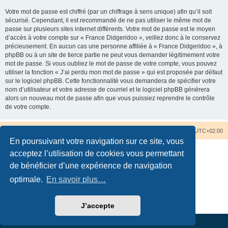
Votre mot de passe est chiffré (par un chiffrage à sens unique) afin qu’il soit
sécurisé. Cependant, il est recommandé de ne pas utiliser le même mot de
passe sur plusieurs sites internet différents. Votre mot de passe est le moyen
d’accès à votre compte sur « France Didgeridoo », veillez donc à le conservez
précieusement. En aucun cas une personne affiliée à « France Didgeridoo », à
phpBB ou à un site de tierce partie ne peut vous demander légitimement votre
mot de passe. Si vous oubliez le mot de passe de votre compte, vous pouvez
utiliser la fonction « J’ai perdu mon mot de passe » qui est proposée par défaut
sur le logiciel phpBB. Cette fonctionnalité vous demandera de spécifier votre
nom d’utilisateur et votre adresse de courriel et le logiciel phpBB générera
alors un nouveau mot de passe afin que vous puissiez reprendre le contrôle
de votre compte.
Accueil du forum
Nous contacter
Fuseau horaire sur
UTC+02:00
En poursuivant votre navigation sur ce site, vous
acceptez l’utilisation de cookies vous permettant
de bénéficier d’une expérience de navigation
optimale.
En savoir plus…
Développé par
phpBB
® Forum Software © phpBB Limited
Traduction française officielle
©
Qiaeru
Confidentialité
|
Conditions
J’accepte