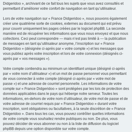
Didgeridoo », archivant de ce fait tous les sujets que vous avez consultés et
permettant d’améliorer votre confort de navigation en tant qu’utilisateur.
Lors de votre navigation sur « France Didgeridoo », nous pouvons également
créer une quatrième sorte de cookies, externes au document qui est prévu
pour couvrir uniquement les pages créées par le logiciel phpBB. La seconde
manière est de récupérer les informations que vous nous envoyez et que nous
collectons. Ceci peut correspondre — mais n’est pas limité à — la publication
de messages en tant qu’utilisateur anonyme, l’inscription sur « France
Didgeridoo » (désignée ci-après par « votre compte ») et les messages que
vous publiez après votre inscription et lors de votre connexion (désignés ci-
après par « vos messages »).
Votre compte contiendra au minimum un identifiant unique (désigné ci-après
par « votre nom d’utilisateur ») et un mot de passe personnel vous permettant
de vous connecter à votre compte (désigné ci-après par « votre mot de
passe ») et une adresse de courriel personnelle. Les informations de votre
compte sur « France Didgeridoo » sont protégées par les lois de protection des
données applicables dans le pays qui héberge notre serveur. Toutes les
informations, en-dehors de votre nom d’utilisateur, de votre mot de passe et de
votre adresse de courriel requis par « France Didgeridoo » durant votre
inscription, sont obligatoires ou facultatives, à la seule discrétion de « France
Didgeridoo ». Dans tous les cas, vous pouvez contrôler quelles informations
de votre compte vous souhaitez rendre publiques ou non. De plus, vous
pouvez décider de vous abonner ou non à la liste de diffusion du logiciel
phpBB depuis une option disponible sur votre compte.