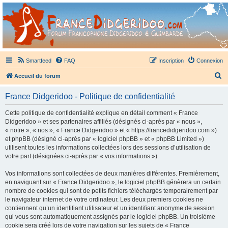
France Didgeridoo
Didgeridoo et Guimbarde sur France Didgeridoo - retrouvez la communauté.
Smartfeed
FAQ
Inscription
Connexion
R
Accueil du forum
e
France Didgeridoo - Politique de confidentialité
c
h
Cette politique de confidentialité explique en détail comment « France
Didgeridoo » et ses partenaires affiliés (désignés ci-après par « nous »,
e
« notre », « nos », « France Didgeridoo » et « https://francedidgeridoo.com »)
r
et phpBB (désigné ci-après par « logiciel phpBB » et « phpBB Limited »)
utilisent toutes les informations collectées lors des sessions d’utilisation de
c
votre part (désignées ci-après par « vos informations »).
h
Vos informations sont collectées de deux manières différentes. Premièrement,
e
en naviguant sur « France Didgeridoo », le logiciel phpBB génèrera un certain
r
nombre de cookies qui sont de petits fichiers téléchargés temporairement par
le navigateur internet de votre ordinateur. Les deux premiers cookies ne
contiennent qu’un identifiant utilisateur et un identifiant anonyme de session
qui vous sont automatiquement assignés par le logiciel phpBB. Un troisième
cookie sera créé lors de votre navigation sur les sujets de « France