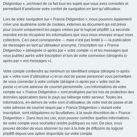
Didgeridoo », archivant de ce fait tous les sujets que vous avez consultés et
permettant d’améliorer votre confort de navigation en tant qu’utilisateur.
Lors de votre navigation sur « France Didgeridoo », nous pouvons également
créer une quatrième sorte de cookies, externes au document qui est prévu
pour couvrir uniquement les pages créées par le logiciel phpBB. La seconde
manière est de récupérer les informations que vous nous envoyez et que nous
collectons. Ceci peut correspondre — mais n’est pas limité à — la publication
de messages en tant qu’utilisateur anonyme, l’inscription sur « France
Didgeridoo » (désignée ci-après par « votre compte ») et les messages que
vous publiez après votre inscription et lors de votre connexion (désignés ci-
après par « vos messages »).
Votre compte contiendra au minimum un identifiant unique (désigné ci-après
par « votre nom d’utilisateur ») et un mot de passe personnel vous permettant
de vous connecter à votre compte (désigné ci-après par « votre mot de
passe ») et une adresse de courriel personnelle. Les informations de votre
compte sur « France Didgeridoo » sont protégées par les lois de protection des
données applicables dans le pays qui héberge notre serveur. Toutes les
informations, en-dehors de votre nom d’utilisateur, de votre mot de passe et de
votre adresse de courriel requis par « France Didgeridoo » durant votre
inscription, sont obligatoires ou facultatives, à la seule discrétion de « France
Didgeridoo ». Dans tous les cas, vous pouvez contrôler quelles informations
de votre compte vous souhaitez rendre publiques ou non. De plus, vous
pouvez décider de vous abonner ou non à la liste de diffusion du logiciel
phpBB depuis une option disponible sur votre compte.