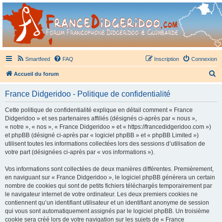
France Didgeridoo
Didgeridoo et Guimbarde sur France Didgeridoo - retrouvez la communauté.
Smartfeed
FAQ
Inscription
Connexion
R
Accueil du forum
e
France Didgeridoo - Politique de confidentialité
c
h
Cette politique de confidentialité explique en détail comment « France
Didgeridoo » et ses partenaires affiliés (désignés ci-après par « nous »,
e
« notre », « nos », « France Didgeridoo » et « https://francedidgeridoo.com »)
r
et phpBB (désigné ci-après par « logiciel phpBB » et « phpBB Limited »)
utilisent toutes les informations collectées lors des sessions d’utilisation de
c
votre part (désignées ci-après par « vos informations »).
h
Vos informations sont collectées de deux manières différentes. Premièrement,
e
en naviguant sur « France Didgeridoo », le logiciel phpBB génèrera un certain
r
nombre de cookies qui sont de petits fichiers téléchargés temporairement par
le navigateur internet de votre ordinateur. Les deux premiers cookies ne
contiennent qu’un identifiant utilisateur et un identifiant anonyme de session
qui vous sont automatiquement assignés par le logiciel phpBB. Un troisième
cookie sera créé lors de votre navigation sur les sujets de « France