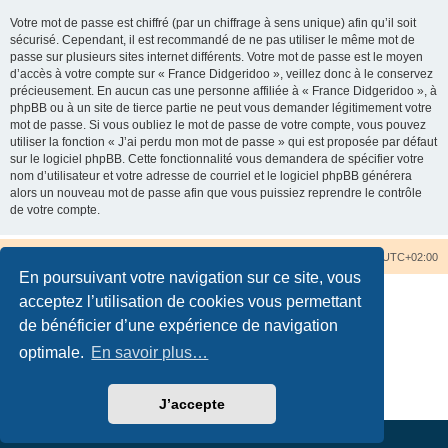
Votre mot de passe est chiffré (par un chiffrage à sens unique) afin qu’il soit
sécurisé. Cependant, il est recommandé de ne pas utiliser le même mot de
passe sur plusieurs sites internet différents. Votre mot de passe est le moyen
d’accès à votre compte sur « France Didgeridoo », veillez donc à le conservez
précieusement. En aucun cas une personne affiliée à « France Didgeridoo », à
phpBB ou à un site de tierce partie ne peut vous demander légitimement votre
mot de passe. Si vous oubliez le mot de passe de votre compte, vous pouvez
utiliser la fonction « J’ai perdu mon mot de passe » qui est proposée par défaut
sur le logiciel phpBB. Cette fonctionnalité vous demandera de spécifier votre
nom d’utilisateur et votre adresse de courriel et le logiciel phpBB générera
alors un nouveau mot de passe afin que vous puissiez reprendre le contrôle
de votre compte.
Accueil du forum
Nous contacter
Fuseau horaire sur
UTC+02:00
En poursuivant votre navigation sur ce site, vous
acceptez l’utilisation de cookies vous permettant
de bénéficier d’une expérience de navigation
optimale.
En savoir plus…
Développé par
phpBB
® Forum Software © phpBB Limited
Traduction française officielle
©
Qiaeru
Confidentialité
|
Conditions
J’accepte