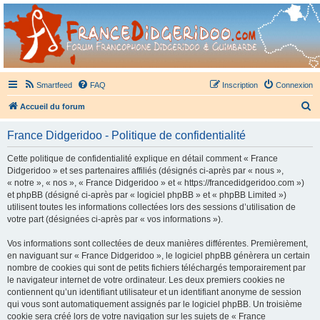
France Didgeridoo
Didgeridoo et Guimbarde sur France Didgeridoo - retrouvez la communauté.
Smartfeed
FAQ
Inscription
Connexion
R
Accueil du forum
e
France Didgeridoo - Politique de confidentialité
c
h
Cette politique de confidentialité explique en détail comment « France
Didgeridoo » et ses partenaires affiliés (désignés ci-après par « nous »,
e
« notre », « nos », « France Didgeridoo » et « https://francedidgeridoo.com »)
r
et phpBB (désigné ci-après par « logiciel phpBB » et « phpBB Limited »)
utilisent toutes les informations collectées lors des sessions d’utilisation de
c
votre part (désignées ci-après par « vos informations »).
h
Vos informations sont collectées de deux manières différentes. Premièrement,
e
en naviguant sur « France Didgeridoo », le logiciel phpBB génèrera un certain
r
nombre de cookies qui sont de petits fichiers téléchargés temporairement par
le navigateur internet de votre ordinateur. Les deux premiers cookies ne
contiennent qu’un identifiant utilisateur et un identifiant anonyme de session
qui vous sont automatiquement assignés par le logiciel phpBB. Un troisième
cookie sera créé lors de votre navigation sur les sujets de « France