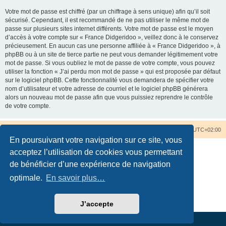
Votre mot de passe est chiffré (par un chiffrage à sens unique) afin qu’il soit
sécurisé. Cependant, il est recommandé de ne pas utiliser le même mot de
passe sur plusieurs sites internet différents. Votre mot de passe est le moyen
d’accès à votre compte sur « France Didgeridoo », veillez donc à le conservez
précieusement. En aucun cas une personne affiliée à « France Didgeridoo », à
phpBB ou à un site de tierce partie ne peut vous demander légitimement votre
mot de passe. Si vous oubliez le mot de passe de votre compte, vous pouvez
utiliser la fonction « J’ai perdu mon mot de passe » qui est proposée par défaut
sur le logiciel phpBB. Cette fonctionnalité vous demandera de spécifier votre
nom d’utilisateur et votre adresse de courriel et le logiciel phpBB générera
alors un nouveau mot de passe afin que vous puissiez reprendre le contrôle
de votre compte.
Accueil du forum
Nous contacter
Fuseau horaire sur
UTC+02:00
En poursuivant votre navigation sur ce site, vous
acceptez l’utilisation de cookies vous permettant
de bénéficier d’une expérience de navigation
optimale.
En savoir plus…
Développé par
phpBB
® Forum Software © phpBB Limited
Traduction française officielle
©
Qiaeru
Confidentialité
|
Conditions
J’accepte