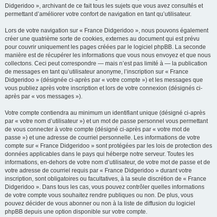
Didgeridoo », archivant de ce fait tous les sujets que vous avez consultés et
permettant d’améliorer votre confort de navigation en tant qu’utilisateur.
Lors de votre navigation sur « France Didgeridoo », nous pouvons également
créer une quatrième sorte de cookies, externes au document qui est prévu
pour couvrir uniquement les pages créées par le logiciel phpBB. La seconde
manière est de récupérer les informations que vous nous envoyez et que nous
collectons. Ceci peut correspondre — mais n’est pas limité à — la publication
de messages en tant qu’utilisateur anonyme, l’inscription sur « France
Didgeridoo » (désignée ci-après par « votre compte ») et les messages que
vous publiez après votre inscription et lors de votre connexion (désignés ci-
après par « vos messages »).
Votre compte contiendra au minimum un identifiant unique (désigné ci-après
par « votre nom d’utilisateur ») et un mot de passe personnel vous permettant
de vous connecter à votre compte (désigné ci-après par « votre mot de
passe ») et une adresse de courriel personnelle. Les informations de votre
compte sur « France Didgeridoo » sont protégées par les lois de protection des
données applicables dans le pays qui héberge notre serveur. Toutes les
informations, en-dehors de votre nom d’utilisateur, de votre mot de passe et de
votre adresse de courriel requis par « France Didgeridoo » durant votre
inscription, sont obligatoires ou facultatives, à la seule discrétion de « France
Didgeridoo ». Dans tous les cas, vous pouvez contrôler quelles informations
de votre compte vous souhaitez rendre publiques ou non. De plus, vous
pouvez décider de vous abonner ou non à la liste de diffusion du logiciel
phpBB depuis une option disponible sur votre compte.