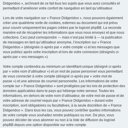
Didgeridoo », archivant de ce fait tous les sujets que vous avez consultés et
permettant d’améliorer votre confort de navigation en tant qu’utilisateur.
Lors de votre navigation sur « France Didgeridoo », nous pouvons également
créer une quatrième sorte de cookies, externes au document qui est prévu
pour couvrir uniquement les pages créées par le logiciel phpBB. La seconde
manière est de récupérer les informations que vous nous envoyez et que nous
collectons. Ceci peut correspondre — mais n’est pas limité à — la publication
de messages en tant qu’utilisateur anonyme, l’inscription sur « France
Didgeridoo » (désignée ci-après par « votre compte ») et les messages que
vous publiez après votre inscription et lors de votre connexion (désignés ci-
après par « vos messages »).
Votre compte contiendra au minimum un identifiant unique (désigné ci-après
par « votre nom d’utilisateur ») et un mot de passe personnel vous permettant
de vous connecter à votre compte (désigné ci-après par « votre mot de
passe ») et une adresse de courriel personnelle. Les informations de votre
compte sur « France Didgeridoo » sont protégées par les lois de protection des
données applicables dans le pays qui héberge notre serveur. Toutes les
informations, en-dehors de votre nom d’utilisateur, de votre mot de passe et de
votre adresse de courriel requis par « France Didgeridoo » durant votre
inscription, sont obligatoires ou facultatives, à la seule discrétion de « France
Didgeridoo ». Dans tous les cas, vous pouvez contrôler quelles informations
de votre compte vous souhaitez rendre publiques ou non. De plus, vous
pouvez décider de vous abonner ou non à la liste de diffusion du logiciel
phpBB depuis une option disponible sur votre compte.