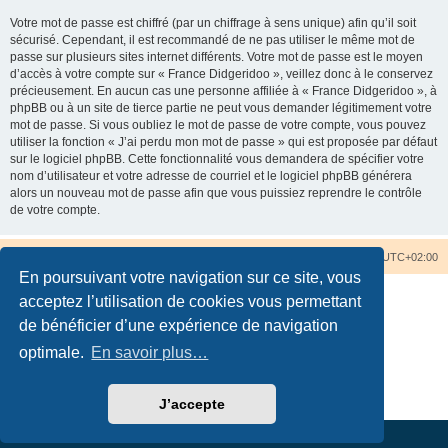
Votre mot de passe est chiffré (par un chiffrage à sens unique) afin qu’il soit
sécurisé. Cependant, il est recommandé de ne pas utiliser le même mot de
passe sur plusieurs sites internet différents. Votre mot de passe est le moyen
d’accès à votre compte sur « France Didgeridoo », veillez donc à le conservez
précieusement. En aucun cas une personne affiliée à « France Didgeridoo », à
phpBB ou à un site de tierce partie ne peut vous demander légitimement votre
mot de passe. Si vous oubliez le mot de passe de votre compte, vous pouvez
utiliser la fonction « J’ai perdu mon mot de passe » qui est proposée par défaut
sur le logiciel phpBB. Cette fonctionnalité vous demandera de spécifier votre
nom d’utilisateur et votre adresse de courriel et le logiciel phpBB générera
alors un nouveau mot de passe afin que vous puissiez reprendre le contrôle
de votre compte.
Accueil du forum
Nous contacter
Fuseau horaire sur
UTC+02:00
En poursuivant votre navigation sur ce site, vous
acceptez l’utilisation de cookies vous permettant
de bénéficier d’une expérience de navigation
optimale.
En savoir plus…
Développé par
phpBB
® Forum Software © phpBB Limited
Traduction française officielle
©
Qiaeru
Confidentialité
|
Conditions
J’accepte