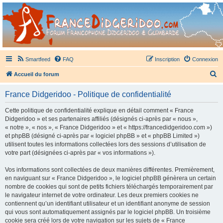
France Didgeridoo
Didgeridoo et Guimbarde sur France Didgeridoo - retrouvez la communauté.
Smartfeed
FAQ
Inscription
Connexion
R
Accueil du forum
e
France Didgeridoo - Politique de confidentialité
c
h
Cette politique de confidentialité explique en détail comment « France
Didgeridoo » et ses partenaires affiliés (désignés ci-après par « nous »,
e
« notre », « nos », « France Didgeridoo » et « https://francedidgeridoo.com »)
r
et phpBB (désigné ci-après par « logiciel phpBB » et « phpBB Limited »)
utilisent toutes les informations collectées lors des sessions d’utilisation de
c
votre part (désignées ci-après par « vos informations »).
h
Vos informations sont collectées de deux manières différentes. Premièrement,
e
en naviguant sur « France Didgeridoo », le logiciel phpBB génèrera un certain
r
nombre de cookies qui sont de petits fichiers téléchargés temporairement par
le navigateur internet de votre ordinateur. Les deux premiers cookies ne
contiennent qu’un identifiant utilisateur et un identifiant anonyme de session
qui vous sont automatiquement assignés par le logiciel phpBB. Un troisième
cookie sera créé lors de votre navigation sur les sujets de « France