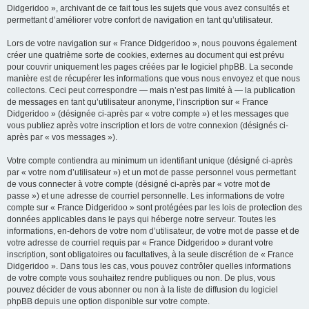
Didgeridoo », archivant de ce fait tous les sujets que vous avez consultés et
permettant d’améliorer votre confort de navigation en tant qu’utilisateur.
Lors de votre navigation sur « France Didgeridoo », nous pouvons également
créer une quatrième sorte de cookies, externes au document qui est prévu
pour couvrir uniquement les pages créées par le logiciel phpBB. La seconde
manière est de récupérer les informations que vous nous envoyez et que nous
collectons. Ceci peut correspondre — mais n’est pas limité à — la publication
de messages en tant qu’utilisateur anonyme, l’inscription sur « France
Didgeridoo » (désignée ci-après par « votre compte ») et les messages que
vous publiez après votre inscription et lors de votre connexion (désignés ci-
après par « vos messages »).
Votre compte contiendra au minimum un identifiant unique (désigné ci-après
par « votre nom d’utilisateur ») et un mot de passe personnel vous permettant
de vous connecter à votre compte (désigné ci-après par « votre mot de
passe ») et une adresse de courriel personnelle. Les informations de votre
compte sur « France Didgeridoo » sont protégées par les lois de protection des
données applicables dans le pays qui héberge notre serveur. Toutes les
informations, en-dehors de votre nom d’utilisateur, de votre mot de passe et de
votre adresse de courriel requis par « France Didgeridoo » durant votre
inscription, sont obligatoires ou facultatives, à la seule discrétion de « France
Didgeridoo ». Dans tous les cas, vous pouvez contrôler quelles informations
de votre compte vous souhaitez rendre publiques ou non. De plus, vous
pouvez décider de vous abonner ou non à la liste de diffusion du logiciel
phpBB depuis une option disponible sur votre compte.