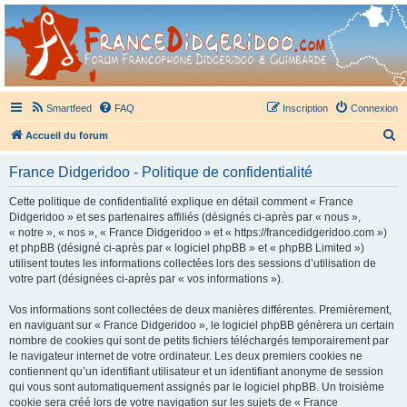
France Didgeridoo
Didgeridoo et Guimbarde sur France Didgeridoo - retrouvez la communauté.
Smartfeed
FAQ
Inscription
Connexion
R
Accueil du forum
e
France Didgeridoo - Politique de confidentialité
c
h
Cette politique de confidentialité explique en détail comment « France
Didgeridoo » et ses partenaires affiliés (désignés ci-après par « nous »,
e
« notre », « nos », « France Didgeridoo » et « https://francedidgeridoo.com »)
r
et phpBB (désigné ci-après par « logiciel phpBB » et « phpBB Limited »)
utilisent toutes les informations collectées lors des sessions d’utilisation de
c
votre part (désignées ci-après par « vos informations »).
h
Vos informations sont collectées de deux manières différentes. Premièrement,
e
en naviguant sur « France Didgeridoo », le logiciel phpBB génèrera un certain
r
nombre de cookies qui sont de petits fichiers téléchargés temporairement par
le navigateur internet de votre ordinateur. Les deux premiers cookies ne
contiennent qu’un identifiant utilisateur et un identifiant anonyme de session
qui vous sont automatiquement assignés par le logiciel phpBB. Un troisième
cookie sera créé lors de votre navigation sur les sujets de « France