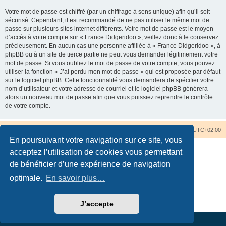
Votre mot de passe est chiffré (par un chiffrage à sens unique) afin qu’il soit
sécurisé. Cependant, il est recommandé de ne pas utiliser le même mot de
passe sur plusieurs sites internet différents. Votre mot de passe est le moyen
d’accès à votre compte sur « France Didgeridoo », veillez donc à le conservez
précieusement. En aucun cas une personne affiliée à « France Didgeridoo », à
phpBB ou à un site de tierce partie ne peut vous demander légitimement votre
mot de passe. Si vous oubliez le mot de passe de votre compte, vous pouvez
utiliser la fonction « J’ai perdu mon mot de passe » qui est proposée par défaut
sur le logiciel phpBB. Cette fonctionnalité vous demandera de spécifier votre
nom d’utilisateur et votre adresse de courriel et le logiciel phpBB générera
alors un nouveau mot de passe afin que vous puissiez reprendre le contrôle
de votre compte.
Accueil du forum
Nous contacter
Fuseau horaire sur
UTC+02:00
En poursuivant votre navigation sur ce site, vous
acceptez l’utilisation de cookies vous permettant
de bénéficier d’une expérience de navigation
optimale.
En savoir plus…
Développé par
phpBB
® Forum Software © phpBB Limited
Traduction française officielle
©
Qiaeru
Confidentialité
|
Conditions
J’accepte