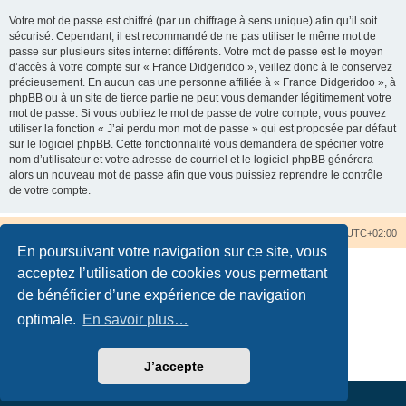
Votre mot de passe est chiffré (par un chiffrage à sens unique) afin qu’il soit
sécurisé. Cependant, il est recommandé de ne pas utiliser le même mot de
passe sur plusieurs sites internet différents. Votre mot de passe est le moyen
d’accès à votre compte sur « France Didgeridoo », veillez donc à le conservez
précieusement. En aucun cas une personne affiliée à « France Didgeridoo », à
phpBB ou à un site de tierce partie ne peut vous demander légitimement votre
mot de passe. Si vous oubliez le mot de passe de votre compte, vous pouvez
utiliser la fonction « J’ai perdu mon mot de passe » qui est proposée par défaut
sur le logiciel phpBB. Cette fonctionnalité vous demandera de spécifier votre
nom d’utilisateur et votre adresse de courriel et le logiciel phpBB générera
alors un nouveau mot de passe afin que vous puissiez reprendre le contrôle
de votre compte.
Accueil du forum
Nous contacter
Fuseau horaire sur
UTC+02:00
En poursuivant votre navigation sur ce site, vous
acceptez l’utilisation de cookies vous permettant
de bénéficier d’une expérience de navigation
optimale.
En savoir plus…
Développé par
phpBB
® Forum Software © phpBB Limited
Traduction française officielle
©
Qiaeru
Confidentialité
|
Conditions
J’accepte