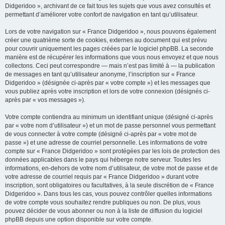
Didgeridoo », archivant de ce fait tous les sujets que vous avez consultés et
permettant d’améliorer votre confort de navigation en tant qu’utilisateur.
Lors de votre navigation sur « France Didgeridoo », nous pouvons également
créer une quatrième sorte de cookies, externes au document qui est prévu
pour couvrir uniquement les pages créées par le logiciel phpBB. La seconde
manière est de récupérer les informations que vous nous envoyez et que nous
collectons. Ceci peut correspondre — mais n’est pas limité à — la publication
de messages en tant qu’utilisateur anonyme, l’inscription sur « France
Didgeridoo » (désignée ci-après par « votre compte ») et les messages que
vous publiez après votre inscription et lors de votre connexion (désignés ci-
après par « vos messages »).
Votre compte contiendra au minimum un identifiant unique (désigné ci-après
par « votre nom d’utilisateur ») et un mot de passe personnel vous permettant
de vous connecter à votre compte (désigné ci-après par « votre mot de
passe ») et une adresse de courriel personnelle. Les informations de votre
compte sur « France Didgeridoo » sont protégées par les lois de protection des
données applicables dans le pays qui héberge notre serveur. Toutes les
informations, en-dehors de votre nom d’utilisateur, de votre mot de passe et de
votre adresse de courriel requis par « France Didgeridoo » durant votre
inscription, sont obligatoires ou facultatives, à la seule discrétion de « France
Didgeridoo ». Dans tous les cas, vous pouvez contrôler quelles informations
de votre compte vous souhaitez rendre publiques ou non. De plus, vous
pouvez décider de vous abonner ou non à la liste de diffusion du logiciel
phpBB depuis une option disponible sur votre compte.