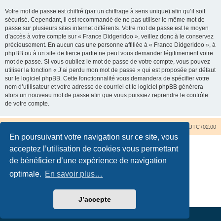
Votre mot de passe est chiffré (par un chiffrage à sens unique) afin qu’il soit
sécurisé. Cependant, il est recommandé de ne pas utiliser le même mot de
passe sur plusieurs sites internet différents. Votre mot de passe est le moyen
d’accès à votre compte sur « France Didgeridoo », veillez donc à le conservez
précieusement. En aucun cas une personne affiliée à « France Didgeridoo », à
phpBB ou à un site de tierce partie ne peut vous demander légitimement votre
mot de passe. Si vous oubliez le mot de passe de votre compte, vous pouvez
utiliser la fonction « J’ai perdu mon mot de passe » qui est proposée par défaut
sur le logiciel phpBB. Cette fonctionnalité vous demandera de spécifier votre
nom d’utilisateur et votre adresse de courriel et le logiciel phpBB générera
alors un nouveau mot de passe afin que vous puissiez reprendre le contrôle
de votre compte.
Accueil du forum
Nous contacter
Fuseau horaire sur
UTC+02:00
En poursuivant votre navigation sur ce site, vous
acceptez l’utilisation de cookies vous permettant
de bénéficier d’une expérience de navigation
optimale.
En savoir plus…
Développé par
phpBB
® Forum Software © phpBB Limited
Traduction française officielle
©
Qiaeru
Confidentialité
|
Conditions
J’accepte