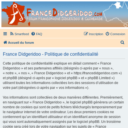
France Didgeridoo
Didgeridoo et Guimbarde sur France Didgeridoo - retrouvez la communauté.
Smartfeed
FAQ
Inscription
Connexion
R
Accueil du forum
e
France Didgeridoo - Politique de confidentialité
c
h
Cette politique de confidentialité explique en détail comment « France
Didgeridoo » et ses partenaires affiliés (désignés ci-après par « nous »,
e
« notre », « nos », « France Didgeridoo » et « https://francedidgeridoo.com »)
r
et phpBB (désigné ci-après par « logiciel phpBB » et « phpBB Limited »)
utilisent toutes les informations collectées lors des sessions d’utilisation de
c
votre part (désignées ci-après par « vos informations »).
h
Vos informations sont collectées de deux manières différentes. Premièrement,
e
en naviguant sur « France Didgeridoo », le logiciel phpBB génèrera un certain
r
nombre de cookies qui sont de petits fichiers téléchargés temporairement par
le navigateur internet de votre ordinateur. Les deux premiers cookies ne
contiennent qu’un identifiant utilisateur et un identifiant anonyme de session
qui vous sont automatiquement assignés par le logiciel phpBB. Un troisième
cookie sera créé lors de votre navigation sur les sujets de « France