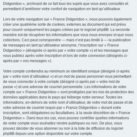
Didgeridoo », archivant de ce fait tous les sujets que vous avez consultés et
permettant d’améliorer votre confort de navigation en tant qu’utilisateur.
Lors de votre navigation sur « France Didgeridoo », nous pouvons également
créer une quatrième sorte de cookies, externes au document qui est prévu
pour couvrir uniquement les pages créées par le logiciel phpBB. La seconde
manière est de récupérer les informations que vous nous envoyez et que nous
collectons. Ceci peut correspondre — mais n’est pas limité à — la publication
de messages en tant qu’utilisateur anonyme, l’inscription sur « France
Didgeridoo » (désignée ci-après par « votre compte ») et les messages que
vous publiez après votre inscription et lors de votre connexion (désignés ci-
après par « vos messages »).
Votre compte contiendra au minimum un identifiant unique (désigné ci-après
par « votre nom d’utilisateur ») et un mot de passe personnel vous permettant
de vous connecter à votre compte (désigné ci-après par « votre mot de
passe ») et une adresse de courriel personnelle. Les informations de votre
compte sur « France Didgeridoo » sont protégées par les lois de protection des
données applicables dans le pays qui héberge notre serveur. Toutes les
informations, en-dehors de votre nom d’utilisateur, de votre mot de passe et de
votre adresse de courriel requis par « France Didgeridoo » durant votre
inscription, sont obligatoires ou facultatives, à la seule discrétion de « France
Didgeridoo ». Dans tous les cas, vous pouvez contrôler quelles informations
de votre compte vous souhaitez rendre publiques ou non. De plus, vous
pouvez décider de vous abonner ou non à la liste de diffusion du logiciel
phpBB depuis une option disponible sur votre compte.