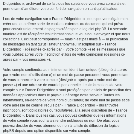
Didgeridoo », archivant de ce fait tous les sujets que vous avez consultés et
permettant d’améliorer votre confort de navigation en tant qu’utilisateur.
Lors de votre navigation sur « France Didgeridoo », nous pouvons également
créer une quatrième sorte de cookies, externes au document qui est prévu
pour couvrir uniquement les pages créées par le logiciel phpBB. La seconde
manière est de récupérer les informations que vous nous envoyez et que nous
collectons. Ceci peut correspondre — mais n’est pas limité à — la publication
de messages en tant qu’utilisateur anonyme, l’inscription sur « France
Didgeridoo » (désignée ci-après par « votre compte ») et les messages que
vous publiez après votre inscription et lors de votre connexion (désignés ci-
après par « vos messages »).
Votre compte contiendra au minimum un identifiant unique (désigné ci-après
par « votre nom d’utilisateur ») et un mot de passe personnel vous permettant
de vous connecter à votre compte (désigné ci-après par « votre mot de
passe ») et une adresse de courriel personnelle. Les informations de votre
compte sur « France Didgeridoo » sont protégées par les lois de protection des
données applicables dans le pays qui héberge notre serveur. Toutes les
informations, en-dehors de votre nom d’utilisateur, de votre mot de passe et de
votre adresse de courriel requis par « France Didgeridoo » durant votre
inscription, sont obligatoires ou facultatives, à la seule discrétion de « France
Didgeridoo ». Dans tous les cas, vous pouvez contrôler quelles informations
de votre compte vous souhaitez rendre publiques ou non. De plus, vous
pouvez décider de vous abonner ou non à la liste de diffusion du logiciel
phpBB depuis une option disponible sur votre compte.