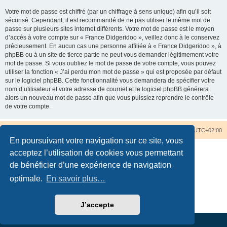
Votre mot de passe est chiffré (par un chiffrage à sens unique) afin qu’il soit
sécurisé. Cependant, il est recommandé de ne pas utiliser le même mot de
passe sur plusieurs sites internet différents. Votre mot de passe est le moyen
d’accès à votre compte sur « France Didgeridoo », veillez donc à le conservez
précieusement. En aucun cas une personne affiliée à « France Didgeridoo », à
phpBB ou à un site de tierce partie ne peut vous demander légitimement votre
mot de passe. Si vous oubliez le mot de passe de votre compte, vous pouvez
utiliser la fonction « J’ai perdu mon mot de passe » qui est proposée par défaut
sur le logiciel phpBB. Cette fonctionnalité vous demandera de spécifier votre
nom d’utilisateur et votre adresse de courriel et le logiciel phpBB générera
alors un nouveau mot de passe afin que vous puissiez reprendre le contrôle
de votre compte.
Accueil du forum
Nous contacter
Fuseau horaire sur
UTC+02:00
En poursuivant votre navigation sur ce site, vous
acceptez l’utilisation de cookies vous permettant
de bénéficier d’une expérience de navigation
optimale.
En savoir plus…
Développé par
phpBB
® Forum Software © phpBB Limited
Traduction française officielle
©
Qiaeru
Confidentialité
|
Conditions
J’accepte