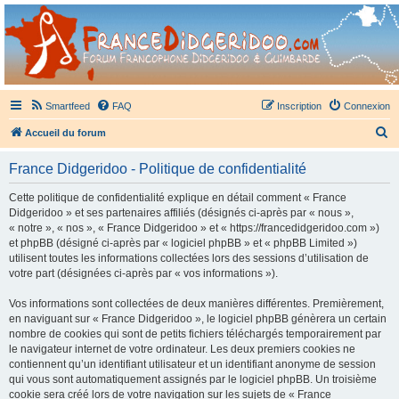
France Didgeridoo
Didgeridoo et Guimbarde sur France Didgeridoo - retrouvez la communauté.
Smartfeed
FAQ
Inscription
Connexion
R
Accueil du forum
e
France Didgeridoo - Politique de confidentialité
c
h
Cette politique de confidentialité explique en détail comment « France
Didgeridoo » et ses partenaires affiliés (désignés ci-après par « nous »,
e
« notre », « nos », « France Didgeridoo » et « https://francedidgeridoo.com »)
r
et phpBB (désigné ci-après par « logiciel phpBB » et « phpBB Limited »)
utilisent toutes les informations collectées lors des sessions d’utilisation de
c
votre part (désignées ci-après par « vos informations »).
h
Vos informations sont collectées de deux manières différentes. Premièrement,
e
en naviguant sur « France Didgeridoo », le logiciel phpBB génèrera un certain
r
nombre de cookies qui sont de petits fichiers téléchargés temporairement par
le navigateur internet de votre ordinateur. Les deux premiers cookies ne
contiennent qu’un identifiant utilisateur et un identifiant anonyme de session
qui vous sont automatiquement assignés par le logiciel phpBB. Un troisième
cookie sera créé lors de votre navigation sur les sujets de « France