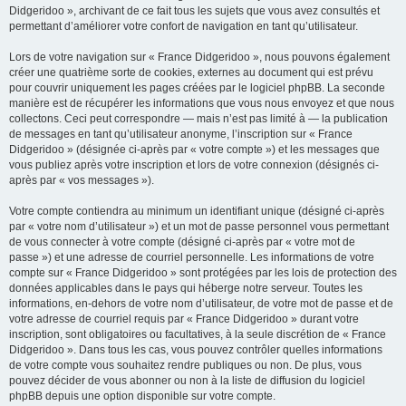
Didgeridoo », archivant de ce fait tous les sujets que vous avez consultés et
permettant d’améliorer votre confort de navigation en tant qu’utilisateur.
Lors de votre navigation sur « France Didgeridoo », nous pouvons également
créer une quatrième sorte de cookies, externes au document qui est prévu
pour couvrir uniquement les pages créées par le logiciel phpBB. La seconde
manière est de récupérer les informations que vous nous envoyez et que nous
collectons. Ceci peut correspondre — mais n’est pas limité à — la publication
de messages en tant qu’utilisateur anonyme, l’inscription sur « France
Didgeridoo » (désignée ci-après par « votre compte ») et les messages que
vous publiez après votre inscription et lors de votre connexion (désignés ci-
après par « vos messages »).
Votre compte contiendra au minimum un identifiant unique (désigné ci-après
par « votre nom d’utilisateur ») et un mot de passe personnel vous permettant
de vous connecter à votre compte (désigné ci-après par « votre mot de
passe ») et une adresse de courriel personnelle. Les informations de votre
compte sur « France Didgeridoo » sont protégées par les lois de protection des
données applicables dans le pays qui héberge notre serveur. Toutes les
informations, en-dehors de votre nom d’utilisateur, de votre mot de passe et de
votre adresse de courriel requis par « France Didgeridoo » durant votre
inscription, sont obligatoires ou facultatives, à la seule discrétion de « France
Didgeridoo ». Dans tous les cas, vous pouvez contrôler quelles informations
de votre compte vous souhaitez rendre publiques ou non. De plus, vous
pouvez décider de vous abonner ou non à la liste de diffusion du logiciel
phpBB depuis une option disponible sur votre compte.