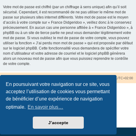
Votre mot de passe est chiffré (par un chiffrage à sens unique) afin qu’il soit
sécurisé. Cependant, il est recommandé de ne pas utiliser le même mot de
passe sur plusieurs sites internet différents. Votre mot de passe est le moyen
d’accès à votre compte sur « France Didgeridoo », veillez donc à le conservez
précieusement. En aucun cas une personne affiliée à « France Didgeridoo », à
phpBB ou à un site de tierce partie ne peut vous demander légitimement votre
mot de passe. Si vous oubliez le mot de passe de votre compte, vous pouvez
utiliser la fonction « J’ai perdu mon mot de passe » qui est proposée par défaut
sur le logiciel phpBB. Cette fonctionnalité vous demandera de spécifier votre
nom d’utilisateur et votre adresse de courriel et le logiciel phpBB générera
alors un nouveau mot de passe afin que vous puissiez reprendre le contrôle
de votre compte.
Accueil du forum
Nous contacter
Fuseau horaire sur
UTC+02:00
En poursuivant votre navigation sur ce site, vous
acceptez l’utilisation de cookies vous permettant
de bénéficier d’une expérience de navigation
optimale.
En savoir plus…
Développé par
phpBB
® Forum Software © phpBB Limited
Traduction française officielle
©
Qiaeru
Confidentialité
|
Conditions
J’accepte