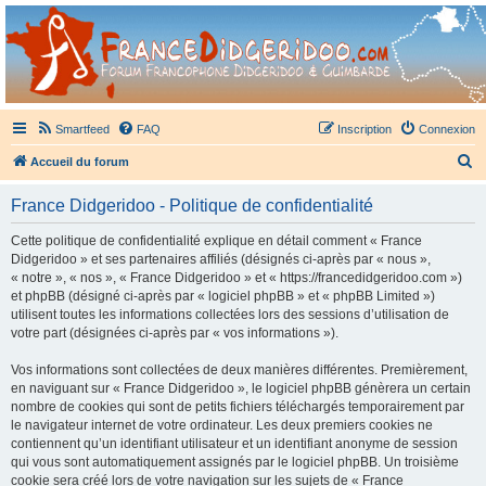
France Didgeridoo
Didgeridoo et Guimbarde sur France Didgeridoo - retrouvez la communauté.
Smartfeed
FAQ
Inscription
Connexion
R
Accueil du forum
e
France Didgeridoo - Politique de confidentialité
c
h
Cette politique de confidentialité explique en détail comment « France
Didgeridoo » et ses partenaires affiliés (désignés ci-après par « nous »,
e
« notre », « nos », « France Didgeridoo » et « https://francedidgeridoo.com »)
r
et phpBB (désigné ci-après par « logiciel phpBB » et « phpBB Limited »)
utilisent toutes les informations collectées lors des sessions d’utilisation de
c
votre part (désignées ci-après par « vos informations »).
h
Vos informations sont collectées de deux manières différentes. Premièrement,
e
en naviguant sur « France Didgeridoo », le logiciel phpBB génèrera un certain
r
nombre de cookies qui sont de petits fichiers téléchargés temporairement par
le navigateur internet de votre ordinateur. Les deux premiers cookies ne
contiennent qu’un identifiant utilisateur et un identifiant anonyme de session
qui vous sont automatiquement assignés par le logiciel phpBB. Un troisième
cookie sera créé lors de votre navigation sur les sujets de « France