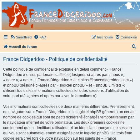
France Didgeridoo
Didgeridoo et Guimbarde sur France Didgeridoo - retrouvez la communauté.
Smartfeed
FAQ
Inscription
Connexion
R
Accueil du forum
e
France Didgeridoo - Politique de confidentialité
c
h
Cette politique de confidentialité explique en détail comment « France
Didgeridoo » et ses partenaires affiliés (désignés ci-après par « nous »,
e
« notre », « nos », « France Didgeridoo » et « https://francedidgeridoo.com »)
r
et phpBB (désigné ci-après par « logiciel phpBB » et « phpBB Limited »)
utilisent toutes les informations collectées lors des sessions d’utilisation de
c
votre part (désignées ci-après par « vos informations »).
h
Vos informations sont collectées de deux manières différentes. Premièrement,
e
en naviguant sur « France Didgeridoo », le logiciel phpBB génèrera un certain
r
nombre de cookies qui sont de petits fichiers téléchargés temporairement par
le navigateur internet de votre ordinateur. Les deux premiers cookies ne
contiennent qu’un identifiant utilisateur et un identifiant anonyme de session
qui vous sont automatiquement assignés par le logiciel phpBB. Un troisième
cookie sera créé lors de votre navigation sur les sujets de « France