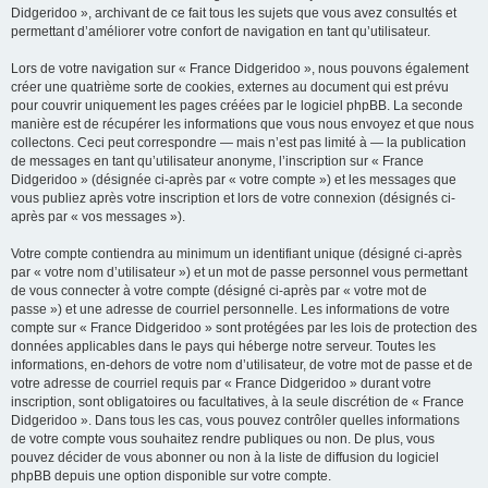
Didgeridoo », archivant de ce fait tous les sujets que vous avez consultés et
permettant d’améliorer votre confort de navigation en tant qu’utilisateur.
Lors de votre navigation sur « France Didgeridoo », nous pouvons également
créer une quatrième sorte de cookies, externes au document qui est prévu
pour couvrir uniquement les pages créées par le logiciel phpBB. La seconde
manière est de récupérer les informations que vous nous envoyez et que nous
collectons. Ceci peut correspondre — mais n’est pas limité à — la publication
de messages en tant qu’utilisateur anonyme, l’inscription sur « France
Didgeridoo » (désignée ci-après par « votre compte ») et les messages que
vous publiez après votre inscription et lors de votre connexion (désignés ci-
après par « vos messages »).
Votre compte contiendra au minimum un identifiant unique (désigné ci-après
par « votre nom d’utilisateur ») et un mot de passe personnel vous permettant
de vous connecter à votre compte (désigné ci-après par « votre mot de
passe ») et une adresse de courriel personnelle. Les informations de votre
compte sur « France Didgeridoo » sont protégées par les lois de protection des
données applicables dans le pays qui héberge notre serveur. Toutes les
informations, en-dehors de votre nom d’utilisateur, de votre mot de passe et de
votre adresse de courriel requis par « France Didgeridoo » durant votre
inscription, sont obligatoires ou facultatives, à la seule discrétion de « France
Didgeridoo ». Dans tous les cas, vous pouvez contrôler quelles informations
de votre compte vous souhaitez rendre publiques ou non. De plus, vous
pouvez décider de vous abonner ou non à la liste de diffusion du logiciel
phpBB depuis une option disponible sur votre compte.