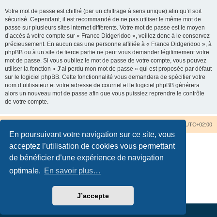
Votre mot de passe est chiffré (par un chiffrage à sens unique) afin qu’il soit
sécurisé. Cependant, il est recommandé de ne pas utiliser le même mot de
passe sur plusieurs sites internet différents. Votre mot de passe est le moyen
d’accès à votre compte sur « France Didgeridoo », veillez donc à le conservez
précieusement. En aucun cas une personne affiliée à « France Didgeridoo », à
phpBB ou à un site de tierce partie ne peut vous demander légitimement votre
mot de passe. Si vous oubliez le mot de passe de votre compte, vous pouvez
utiliser la fonction « J’ai perdu mon mot de passe » qui est proposée par défaut
sur le logiciel phpBB. Cette fonctionnalité vous demandera de spécifier votre
nom d’utilisateur et votre adresse de courriel et le logiciel phpBB générera
alors un nouveau mot de passe afin que vous puissiez reprendre le contrôle
de votre compte.
Accueil du forum
Nous contacter
Fuseau horaire sur
UTC+02:00
En poursuivant votre navigation sur ce site, vous
acceptez l’utilisation de cookies vous permettant
de bénéficier d’une expérience de navigation
optimale.
En savoir plus…
Développé par
phpBB
® Forum Software © phpBB Limited
Traduction française officielle
©
Qiaeru
Confidentialité
|
Conditions
J’accepte