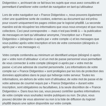
Didgeridoo », archivant de ce fait tous les sujets que vous avez consultés et
permettant d’améliorer votre confort de navigation en tant qu’utilisateur.
Lors de votre navigation sur « France Didgeridoo », nous pouvons également
créer une quatrième sorte de cookies, externes au document qui est prévu
pour couvrir uniquement les pages créées par le logiciel phpBB. La seconde
manière est de récupérer les informations que vous nous envoyez et que nous
collectons. Ceci peut correspondre — mais n’est pas limité à — la publication
de messages en tant qu’utilisateur anonyme, l’inscription sur « France
Didgeridoo » (désignée ci-après par « votre compte ») et les messages que
vous publiez après votre inscription et lors de votre connexion (désignés ci-
après par « vos messages »).
Votre compte contiendra au minimum un identifiant unique (désigné ci-après
par « votre nom d’utilisateur ») et un mot de passe personnel vous permettant
de vous connecter à votre compte (désigné ci-après par « votre mot de
passe ») et une adresse de courriel personnelle. Les informations de votre
compte sur « France Didgeridoo » sont protégées par les lois de protection des
données applicables dans le pays qui héberge notre serveur. Toutes les
informations, en-dehors de votre nom d’utilisateur, de votre mot de passe et de
votre adresse de courriel requis par « France Didgeridoo » durant votre
inscription, sont obligatoires ou facultatives, à la seule discrétion de « France
Didgeridoo ». Dans tous les cas, vous pouvez contrôler quelles informations
de votre compte vous souhaitez rendre publiques ou non. De plus, vous
pouvez décider de vous abonner ou non à la liste de diffusion du logiciel
phpBB depuis une option disponible sur votre compte.