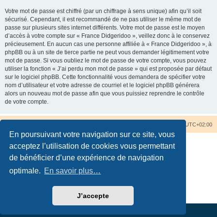
Votre mot de passe est chiffré (par un chiffrage à sens unique) afin qu’il soit
sécurisé. Cependant, il est recommandé de ne pas utiliser le même mot de
passe sur plusieurs sites internet différents. Votre mot de passe est le moyen
d’accès à votre compte sur « France Didgeridoo », veillez donc à le conservez
précieusement. En aucun cas une personne affiliée à « France Didgeridoo », à
phpBB ou à un site de tierce partie ne peut vous demander légitimement votre
mot de passe. Si vous oubliez le mot de passe de votre compte, vous pouvez
utiliser la fonction « J’ai perdu mon mot de passe » qui est proposée par défaut
sur le logiciel phpBB. Cette fonctionnalité vous demandera de spécifier votre
nom d’utilisateur et votre adresse de courriel et le logiciel phpBB générera
alors un nouveau mot de passe afin que vous puissiez reprendre le contrôle
de votre compte.
Accueil du forum
Nous contacter
Fuseau horaire sur
UTC+02:00
En poursuivant votre navigation sur ce site, vous
acceptez l’utilisation de cookies vous permettant
de bénéficier d’une expérience de navigation
optimale.
En savoir plus…
Développé par
phpBB
® Forum Software © phpBB Limited
Traduction française officielle
©
Qiaeru
Confidentialité
|
Conditions
J’accepte