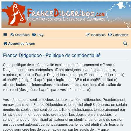
France Didgeridoo
Didgeridoo et Guimbarde sur France Didgeridoo - retrouvez la communauté.
Smartfeed
FAQ
Inscription
Connexion
R
Accueil du forum
e
France Didgeridoo - Politique de confidentialité
c
h
Cette politique de confidentialité explique en détail comment « France
Didgeridoo » et ses partenaires affiliés (désignés ci-après par « nous »,
e
« notre », « nos », « France Didgeridoo » et « https://francedidgeridoo.com »)
r
et phpBB (désigné ci-après par « logiciel phpBB » et « phpBB Limited »)
utilisent toutes les informations collectées lors des sessions d’utilisation de
c
votre part (désignées ci-après par « vos informations »).
h
Vos informations sont collectées de deux manières différentes. Premièrement,
e
en naviguant sur « France Didgeridoo », le logiciel phpBB génèrera un certain
r
nombre de cookies qui sont de petits fichiers téléchargés temporairement par
le navigateur internet de votre ordinateur. Les deux premiers cookies ne
contiennent qu’un identifiant utilisateur et un identifiant anonyme de session
qui vous sont automatiquement assignés par le logiciel phpBB. Un troisième
cookie sera créé lors de votre navigation sur les sujets de « France