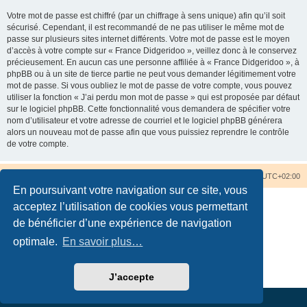
Votre mot de passe est chiffré (par un chiffrage à sens unique) afin qu’il soit
sécurisé. Cependant, il est recommandé de ne pas utiliser le même mot de
passe sur plusieurs sites internet différents. Votre mot de passe est le moyen
d’accès à votre compte sur « France Didgeridoo », veillez donc à le conservez
précieusement. En aucun cas une personne affiliée à « France Didgeridoo », à
phpBB ou à un site de tierce partie ne peut vous demander légitimement votre
mot de passe. Si vous oubliez le mot de passe de votre compte, vous pouvez
utiliser la fonction « J’ai perdu mon mot de passe » qui est proposée par défaut
sur le logiciel phpBB. Cette fonctionnalité vous demandera de spécifier votre
nom d’utilisateur et votre adresse de courriel et le logiciel phpBB générera
alors un nouveau mot de passe afin que vous puissiez reprendre le contrôle
de votre compte.
Accueil du forum
Nous contacter
Fuseau horaire sur
UTC+02:00
En poursuivant votre navigation sur ce site, vous
acceptez l’utilisation de cookies vous permettant
de bénéficier d’une expérience de navigation
optimale.
En savoir plus…
Développé par
phpBB
® Forum Software © phpBB Limited
Traduction française officielle
©
Qiaeru
Confidentialité
|
Conditions
J’accepte