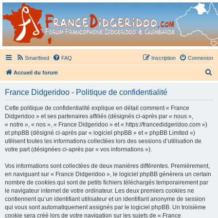
France Didgeridoo
Didgeridoo et Guimbarde sur France Didgeridoo - retrouvez la communauté.
Smartfeed
FAQ
Inscription
Connexion
R
Accueil du forum
e
France Didgeridoo - Politique de confidentialité
c
h
Cette politique de confidentialité explique en détail comment « France
Didgeridoo » et ses partenaires affiliés (désignés ci-après par « nous »,
e
« notre », « nos », « France Didgeridoo » et « https://francedidgeridoo.com »)
r
et phpBB (désigné ci-après par « logiciel phpBB » et « phpBB Limited »)
utilisent toutes les informations collectées lors des sessions d’utilisation de
c
votre part (désignées ci-après par « vos informations »).
h
Vos informations sont collectées de deux manières différentes. Premièrement,
e
en naviguant sur « France Didgeridoo », le logiciel phpBB génèrera un certain
r
nombre de cookies qui sont de petits fichiers téléchargés temporairement par
le navigateur internet de votre ordinateur. Les deux premiers cookies ne
contiennent qu’un identifiant utilisateur et un identifiant anonyme de session
qui vous sont automatiquement assignés par le logiciel phpBB. Un troisième
cookie sera créé lors de votre navigation sur les sujets de « France