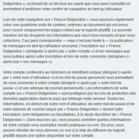
Didgeridoo », archivant de ce fait tous les sujets que vous avez consultés et
permettant d’améliorer votre confort de navigation en tant qu’utilisateur.
Lors de votre navigation sur « France Didgeridoo », nous pouvons également
créer une quatrième sorte de cookies, externes au document qui est prévu
pour couvrir uniquement les pages créées par le logiciel phpBB. La seconde
manière est de récupérer les informations que vous nous envoyez et que nous
collectons. Ceci peut correspondre — mais n’est pas limité à — la publication
de messages en tant qu’utilisateur anonyme, l’inscription sur « France
Didgeridoo » (désignée ci-après par « votre compte ») et les messages que
vous publiez après votre inscription et lors de votre connexion (désignés ci-
après par « vos messages »).
Votre compte contiendra au minimum un identifiant unique (désigné ci-après
par « votre nom d’utilisateur ») et un mot de passe personnel vous permettant
de vous connecter à votre compte (désigné ci-après par « votre mot de
passe ») et une adresse de courriel personnelle. Les informations de votre
compte sur « France Didgeridoo » sont protégées par les lois de protection des
données applicables dans le pays qui héberge notre serveur. Toutes les
informations, en-dehors de votre nom d’utilisateur, de votre mot de passe et de
votre adresse de courriel requis par « France Didgeridoo » durant votre
inscription, sont obligatoires ou facultatives, à la seule discrétion de « France
Didgeridoo ». Dans tous les cas, vous pouvez contrôler quelles informations
de votre compte vous souhaitez rendre publiques ou non. De plus, vous
pouvez décider de vous abonner ou non à la liste de diffusion du logiciel
phpBB depuis une option disponible sur votre compte.