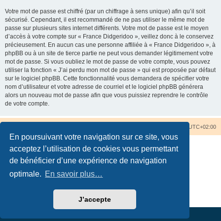
Votre mot de passe est chiffré (par un chiffrage à sens unique) afin qu’il soit
sécurisé. Cependant, il est recommandé de ne pas utiliser le même mot de
passe sur plusieurs sites internet différents. Votre mot de passe est le moyen
d’accès à votre compte sur « France Didgeridoo », veillez donc à le conservez
précieusement. En aucun cas une personne affiliée à « France Didgeridoo », à
phpBB ou à un site de tierce partie ne peut vous demander légitimement votre
mot de passe. Si vous oubliez le mot de passe de votre compte, vous pouvez
utiliser la fonction « J’ai perdu mon mot de passe » qui est proposée par défaut
sur le logiciel phpBB. Cette fonctionnalité vous demandera de spécifier votre
nom d’utilisateur et votre adresse de courriel et le logiciel phpBB générera
alors un nouveau mot de passe afin que vous puissiez reprendre le contrôle
de votre compte.
Accueil du forum
Nous contacter
Fuseau horaire sur
UTC+02:00
En poursuivant votre navigation sur ce site, vous
acceptez l’utilisation de cookies vous permettant
de bénéficier d’une expérience de navigation
optimale.
En savoir plus…
Développé par
phpBB
® Forum Software © phpBB Limited
Traduction française officielle
©
Qiaeru
Confidentialité
|
Conditions
J’accepte