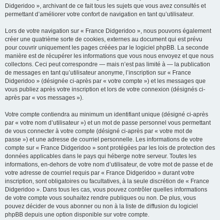
Didgeridoo », archivant de ce fait tous les sujets que vous avez consultés et
permettant d’améliorer votre confort de navigation en tant qu’utilisateur.
Lors de votre navigation sur « France Didgeridoo », nous pouvons également
créer une quatrième sorte de cookies, externes au document qui est prévu
pour couvrir uniquement les pages créées par le logiciel phpBB. La seconde
manière est de récupérer les informations que vous nous envoyez et que nous
collectons. Ceci peut correspondre — mais n’est pas limité à — la publication
de messages en tant qu’utilisateur anonyme, l’inscription sur « France
Didgeridoo » (désignée ci-après par « votre compte ») et les messages que
vous publiez après votre inscription et lors de votre connexion (désignés ci-
après par « vos messages »).
Votre compte contiendra au minimum un identifiant unique (désigné ci-après
par « votre nom d’utilisateur ») et un mot de passe personnel vous permettant
de vous connecter à votre compte (désigné ci-après par « votre mot de
passe ») et une adresse de courriel personnelle. Les informations de votre
compte sur « France Didgeridoo » sont protégées par les lois de protection des
données applicables dans le pays qui héberge notre serveur. Toutes les
informations, en-dehors de votre nom d’utilisateur, de votre mot de passe et de
votre adresse de courriel requis par « France Didgeridoo » durant votre
inscription, sont obligatoires ou facultatives, à la seule discrétion de « France
Didgeridoo ». Dans tous les cas, vous pouvez contrôler quelles informations
de votre compte vous souhaitez rendre publiques ou non. De plus, vous
pouvez décider de vous abonner ou non à la liste de diffusion du logiciel
phpBB depuis une option disponible sur votre compte.