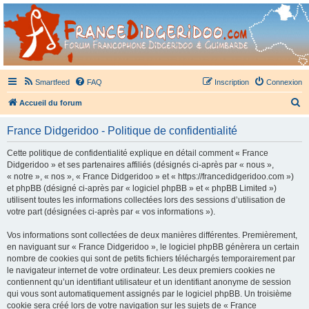
France Didgeridoo
Didgeridoo et Guimbarde sur France Didgeridoo - retrouvez la communauté.
Smartfeed
FAQ
Inscription
Connexion
R
Accueil du forum
e
France Didgeridoo - Politique de confidentialité
c
h
Cette politique de confidentialité explique en détail comment « France
Didgeridoo » et ses partenaires affiliés (désignés ci-après par « nous »,
e
« notre », « nos », « France Didgeridoo » et « https://francedidgeridoo.com »)
r
et phpBB (désigné ci-après par « logiciel phpBB » et « phpBB Limited »)
utilisent toutes les informations collectées lors des sessions d’utilisation de
c
votre part (désignées ci-après par « vos informations »).
h
Vos informations sont collectées de deux manières différentes. Premièrement,
e
en naviguant sur « France Didgeridoo », le logiciel phpBB génèrera un certain
r
nombre de cookies qui sont de petits fichiers téléchargés temporairement par
le navigateur internet de votre ordinateur. Les deux premiers cookies ne
contiennent qu’un identifiant utilisateur et un identifiant anonyme de session
qui vous sont automatiquement assignés par le logiciel phpBB. Un troisième
cookie sera créé lors de votre navigation sur les sujets de « France