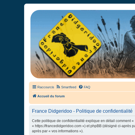
France Didgeridoo
Didgeridoo et Guimbarde sur France Didgeridoo - retrouvez la commun
Raccourcis
Smartfeed
FAQ
Accueil du forum
France Didgeridoo - Politique de confidentialité
Cette politique de confidentialité explique en détail comment « 
« https://francedidgeridoo.com ») et phpBB (désigné ci-après par
après par « vos informations »).