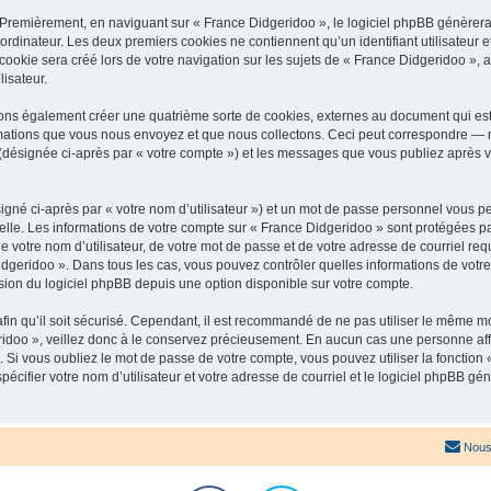
 Premièrement, en naviguant sur « France Didgeridoo », le logiciel phpBB génèrera 
ordinateur. Les deux premiers cookies ne contiennent qu’un identifiant utilisateur 
okie sera créé lors de votre navigation sur les sujets de « France Didgeridoo », ar
lisateur.
ons également créer une quatrième sorte de cookies, externes au document qui est
mations que vous nous envoyez et que nous collectons. Ceci peut correspondre — m
 (désignée ci-après par « votre compte ») et les messages que vous publiez après vo
igné ci-après par « votre nom d’utilisateur ») et un mot de passe personnel vous p
elle. Les informations de votre compte sur « France Didgeridoo » sont protégées pa
 votre nom d’utilisateur, de votre mot de passe et de votre adresse de courriel req
 Didgeridoo ». Dans tous les cas, vous pouvez contrôler quelles informations de vo
sion du logiciel phpBB depuis une option disponible sur votre compte.
afin qu’il soit sécurisé. Cependant, il est recommandé de ne pas utiliser le même mot
idoo », veillez donc à le conservez précieusement. En aucun cas une personne affi
Si vous oubliez le mot de passe de votre compte, vous pouvez utiliser la fonction
pécifier votre nom d’utilisateur et votre adresse de courriel et le logiciel phpBB 
Nous