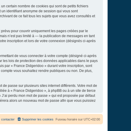
un certain nombre de cookies qui sont de petits fichiers
et un identifiant anonyme de session qui vous sont
chivant de ce fait tous les sujets que vous avez consultés et
 prévu pour couvrir uniquement les pages créées par le
ais n’est pas limité à — la publication de messages en tant
tre inscription et lors de votre connexion (désignés ci-après
ermettant de vous connecter à votre compte (désigné ci-après
r les lois de protection des données applicables dans le pays
uis par « France Didgeridoo » durant votre inscription, sont
tre compte vous souhaitez rendre publiques ou non. De plus,
 de passe sur plusieurs sites internet différents. Votre mot de
liée à « France Didgeridoo », à phpBB ou à un site de tierce
 « J’ai perdu mon mot de passe » qui est proposée par défaut
générera alors un nouveau mot de passe afin que vous puissiez
 contacter
Supprimer les cookies
Fuseau horaire sur
UTC+02:00