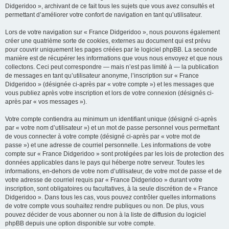
Didgeridoo », archivant de ce fait tous les sujets que vous avez consultés et
permettant d’améliorer votre confort de navigation en tant qu’utilisateur.
Lors de votre navigation sur « France Didgeridoo », nous pouvons également
créer une quatrième sorte de cookies, externes au document qui est prévu
pour couvrir uniquement les pages créées par le logiciel phpBB. La seconde
manière est de récupérer les informations que vous nous envoyez et que nous
collectons. Ceci peut correspondre — mais n’est pas limité à — la publication
de messages en tant qu’utilisateur anonyme, l’inscription sur « France
Didgeridoo » (désignée ci-après par « votre compte ») et les messages que
vous publiez après votre inscription et lors de votre connexion (désignés ci-
après par « vos messages »).
Votre compte contiendra au minimum un identifiant unique (désigné ci-après
par « votre nom d’utilisateur ») et un mot de passe personnel vous permettant
de vous connecter à votre compte (désigné ci-après par « votre mot de
passe ») et une adresse de courriel personnelle. Les informations de votre
compte sur « France Didgeridoo » sont protégées par les lois de protection des
données applicables dans le pays qui héberge notre serveur. Toutes les
informations, en-dehors de votre nom d’utilisateur, de votre mot de passe et de
votre adresse de courriel requis par « France Didgeridoo » durant votre
inscription, sont obligatoires ou facultatives, à la seule discrétion de « France
Didgeridoo ». Dans tous les cas, vous pouvez contrôler quelles informations
de votre compte vous souhaitez rendre publiques ou non. De plus, vous
pouvez décider de vous abonner ou non à la liste de diffusion du logiciel
phpBB depuis une option disponible sur votre compte.