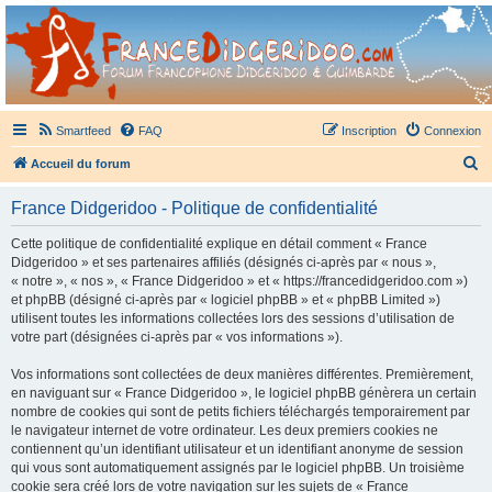
France Didgeridoo
Didgeridoo et Guimbarde sur France Didgeridoo - retrouvez la communauté.
Smartfeed
FAQ
Inscription
Connexion
R
Accueil du forum
e
France Didgeridoo - Politique de confidentialité
c
h
Cette politique de confidentialité explique en détail comment « France
Didgeridoo » et ses partenaires affiliés (désignés ci-après par « nous »,
e
« notre », « nos », « France Didgeridoo » et « https://francedidgeridoo.com »)
r
et phpBB (désigné ci-après par « logiciel phpBB » et « phpBB Limited »)
utilisent toutes les informations collectées lors des sessions d’utilisation de
c
votre part (désignées ci-après par « vos informations »).
h
Vos informations sont collectées de deux manières différentes. Premièrement,
e
en naviguant sur « France Didgeridoo », le logiciel phpBB génèrera un certain
r
nombre de cookies qui sont de petits fichiers téléchargés temporairement par
le navigateur internet de votre ordinateur. Les deux premiers cookies ne
contiennent qu’un identifiant utilisateur et un identifiant anonyme de session
qui vous sont automatiquement assignés par le logiciel phpBB. Un troisième
cookie sera créé lors de votre navigation sur les sujets de « France