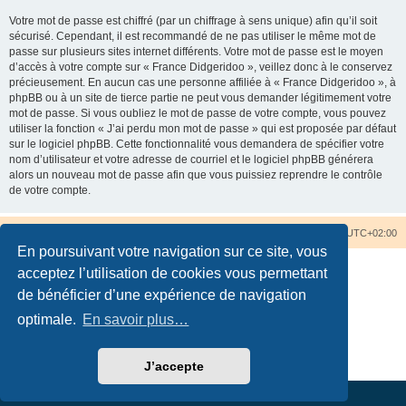
Votre mot de passe est chiffré (par un chiffrage à sens unique) afin qu’il soit
sécurisé. Cependant, il est recommandé de ne pas utiliser le même mot de
passe sur plusieurs sites internet différents. Votre mot de passe est le moyen
d’accès à votre compte sur « France Didgeridoo », veillez donc à le conservez
précieusement. En aucun cas une personne affiliée à « France Didgeridoo », à
phpBB ou à un site de tierce partie ne peut vous demander légitimement votre
mot de passe. Si vous oubliez le mot de passe de votre compte, vous pouvez
utiliser la fonction « J’ai perdu mon mot de passe » qui est proposée par défaut
sur le logiciel phpBB. Cette fonctionnalité vous demandera de spécifier votre
nom d’utilisateur et votre adresse de courriel et le logiciel phpBB générera
alors un nouveau mot de passe afin que vous puissiez reprendre le contrôle
de votre compte.
Accueil du forum
Nous contacter
Fuseau horaire sur
UTC+02:00
En poursuivant votre navigation sur ce site, vous
acceptez l’utilisation de cookies vous permettant
de bénéficier d’une expérience de navigation
optimale.
En savoir plus…
Développé par
phpBB
® Forum Software © phpBB Limited
Traduction française officielle
©
Qiaeru
Confidentialité
|
Conditions
J’accepte