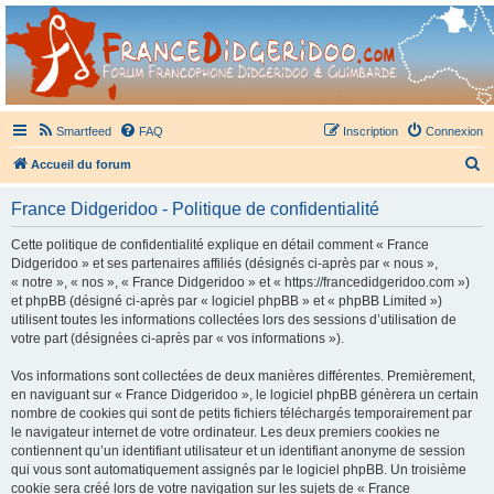
France Didgeridoo
Didgeridoo et Guimbarde sur France Didgeridoo - retrouvez la communauté.
Smartfeed
FAQ
Inscription
Connexion
R
Accueil du forum
e
France Didgeridoo - Politique de confidentialité
c
h
Cette politique de confidentialité explique en détail comment « France
Didgeridoo » et ses partenaires affiliés (désignés ci-après par « nous »,
e
« notre », « nos », « France Didgeridoo » et « https://francedidgeridoo.com »)
r
et phpBB (désigné ci-après par « logiciel phpBB » et « phpBB Limited »)
utilisent toutes les informations collectées lors des sessions d’utilisation de
c
votre part (désignées ci-après par « vos informations »).
h
Vos informations sont collectées de deux manières différentes. Premièrement,
e
en naviguant sur « France Didgeridoo », le logiciel phpBB génèrera un certain
r
nombre de cookies qui sont de petits fichiers téléchargés temporairement par
le navigateur internet de votre ordinateur. Les deux premiers cookies ne
contiennent qu’un identifiant utilisateur et un identifiant anonyme de session
qui vous sont automatiquement assignés par le logiciel phpBB. Un troisième
cookie sera créé lors de votre navigation sur les sujets de « France