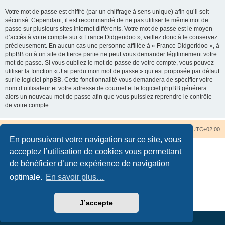
Votre mot de passe est chiffré (par un chiffrage à sens unique) afin qu’il soit
sécurisé. Cependant, il est recommandé de ne pas utiliser le même mot de
passe sur plusieurs sites internet différents. Votre mot de passe est le moyen
d’accès à votre compte sur « France Didgeridoo », veillez donc à le conservez
précieusement. En aucun cas une personne affiliée à « France Didgeridoo », à
phpBB ou à un site de tierce partie ne peut vous demander légitimement votre
mot de passe. Si vous oubliez le mot de passe de votre compte, vous pouvez
utiliser la fonction « J’ai perdu mon mot de passe » qui est proposée par défaut
sur le logiciel phpBB. Cette fonctionnalité vous demandera de spécifier votre
nom d’utilisateur et votre adresse de courriel et le logiciel phpBB générera
alors un nouveau mot de passe afin que vous puissiez reprendre le contrôle
de votre compte.
Accueil du forum
Nous contacter
Fuseau horaire sur
UTC+02:00
En poursuivant votre navigation sur ce site, vous
acceptez l’utilisation de cookies vous permettant
de bénéficier d’une expérience de navigation
optimale.
En savoir plus…
Développé par
phpBB
® Forum Software © phpBB Limited
Traduction française officielle
©
Qiaeru
Confidentialité
|
Conditions
J’accepte