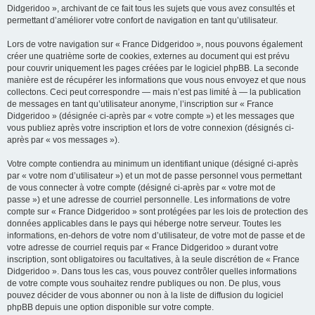
Didgeridoo », archivant de ce fait tous les sujets que vous avez consultés et
permettant d’améliorer votre confort de navigation en tant qu’utilisateur.
Lors de votre navigation sur « France Didgeridoo », nous pouvons également
créer une quatrième sorte de cookies, externes au document qui est prévu
pour couvrir uniquement les pages créées par le logiciel phpBB. La seconde
manière est de récupérer les informations que vous nous envoyez et que nous
collectons. Ceci peut correspondre — mais n’est pas limité à — la publication
de messages en tant qu’utilisateur anonyme, l’inscription sur « France
Didgeridoo » (désignée ci-après par « votre compte ») et les messages que
vous publiez après votre inscription et lors de votre connexion (désignés ci-
après par « vos messages »).
Votre compte contiendra au minimum un identifiant unique (désigné ci-après
par « votre nom d’utilisateur ») et un mot de passe personnel vous permettant
de vous connecter à votre compte (désigné ci-après par « votre mot de
passe ») et une adresse de courriel personnelle. Les informations de votre
compte sur « France Didgeridoo » sont protégées par les lois de protection des
données applicables dans le pays qui héberge notre serveur. Toutes les
informations, en-dehors de votre nom d’utilisateur, de votre mot de passe et de
votre adresse de courriel requis par « France Didgeridoo » durant votre
inscription, sont obligatoires ou facultatives, à la seule discrétion de « France
Didgeridoo ». Dans tous les cas, vous pouvez contrôler quelles informations
de votre compte vous souhaitez rendre publiques ou non. De plus, vous
pouvez décider de vous abonner ou non à la liste de diffusion du logiciel
phpBB depuis une option disponible sur votre compte.