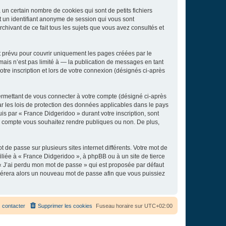
un certain nombre de cookies qui sont de petits fichiers
et un identifiant anonyme de session qui vous sont
chivant de ce fait tous les sujets que vous avez consultés et
 prévu pour couvrir uniquement les pages créées par le
ais n’est pas limité à — la publication de messages en tant
tre inscription et lors de votre connexion (désignés ci-après
ermettant de vous connecter à votre compte (désigné ci-après
r les lois de protection des données applicables dans le pays
uis par « France Didgeridoo » durant votre inscription, sont
tre compte vous souhaitez rendre publiques ou non. De plus,
 de passe sur plusieurs sites internet différents. Votre mot de
liée à « France Didgeridoo », à phpBB ou à un site de tierce
 « J’ai perdu mon mot de passe » qui est proposée par défaut
générera alors un nouveau mot de passe afin que vous puissiez
 contacter
Supprimer les cookies
Fuseau horaire sur
UTC+02:00