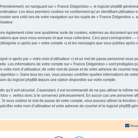
 Premièrement, en naviguant sur « France Didgeridoo », le logiciel phpBB génèrera 
ordinateur. Les deux premiers cookies ne contiennent qu’un identifiant utilisateur 
okie sera créé lors de votre navigation sur les sujets de « France Didgeridoo », ar
lisateur.
ons également créer une quatrième sorte de cookies, externes au document qui est
mations que vous nous envoyez et que nous collectons. Ceci peut correspondre — m
 (désignée ci-après par « votre compte ») et les messages que vous publiez après vo
igné ci-après par « votre nom d’utilisateur ») et un mot de passe personnel vous p
elle. Les informations de votre compte sur « France Didgeridoo » sont protégées pa
 votre nom d’utilisateur, de votre mot de passe et de votre adresse de courriel req
 Didgeridoo ». Dans tous les cas, vous pouvez contrôler quelles informations de vo
sion du logiciel phpBB depuis une option disponible sur votre compte.
afin qu’il soit sécurisé. Cependant, il est recommandé de ne pas utiliser le même mot
idoo », veillez donc à le conservez précieusement. En aucun cas une personne affi
Si vous oubliez le mot de passe de votre compte, vous pouvez utiliser la fonction
pécifier votre nom d’utilisateur et votre adresse de courriel et le logiciel phpBB 
Nous