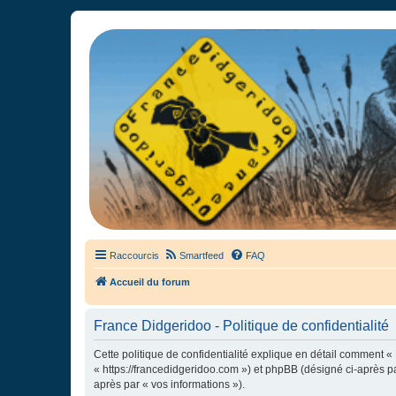
France Didgeridoo
Didgeridoo et Guimbarde sur France Didgeridoo - retrouvez la commun
Raccourcis
Smartfeed
FAQ
Accueil du forum
France Didgeridoo - Politique de confidentialité
Cette politique de confidentialité explique en détail comment « 
« https://francedidgeridoo.com ») et phpBB (désigné ci-après par
après par « vos informations »).