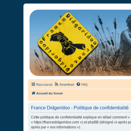
France Didgeridoo
Didgeridoo et Guimbarde sur France Didgeridoo - retrouvez la commun
Raccourcis
Smartfeed
FAQ
Accueil du forum
France Didgeridoo - Politique de confidentialité
Cette politique de confidentialité explique en détail comment « 
« https://francedidgeridoo.com ») et phpBB (désigné ci-après par
après par « vos informations »).