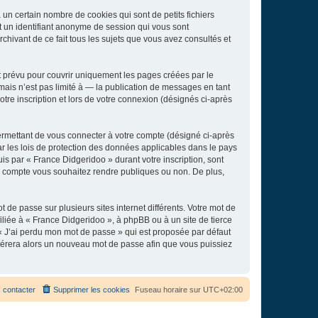
un certain nombre de cookies qui sont de petits fichiers
et un identifiant anonyme de session qui vous sont
chivant de ce fait tous les sujets que vous avez consultés et
 prévu pour couvrir uniquement les pages créées par le
ais n’est pas limité à — la publication de messages en tant
tre inscription et lors de votre connexion (désignés ci-après
ermettant de vous connecter à votre compte (désigné ci-après
r les lois de protection des données applicables dans le pays
uis par « France Didgeridoo » durant votre inscription, sont
tre compte vous souhaitez rendre publiques ou non. De plus,
 de passe sur plusieurs sites internet différents. Votre mot de
liée à « France Didgeridoo », à phpBB ou à un site de tierce
 « J’ai perdu mon mot de passe » qui est proposée par défaut
générera alors un nouveau mot de passe afin que vous puissiez
 contacter
Supprimer les cookies
Fuseau horaire sur
UTC+02:00