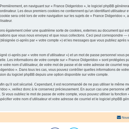
 Premièrement, en naviguant sur « France Didgeridoo », le logiciel phpBB génèrera 
ordinateur. Les deux premiers cookies ne contiennent qu’un identifiant utilisateur 
okie sera créé lors de votre navigation sur les sujets de « France Didgeridoo », ar
lisateur.
ons également créer une quatrième sorte de cookies, externes au document qui est
mations que vous nous envoyez et que nous collectons. Ceci peut correspondre — m
 (désignée ci-après par « votre compte ») et les messages que vous publiez après vo
igné ci-après par « votre nom d’utilisateur ») et un mot de passe personnel vous p
elle. Les informations de votre compte sur « France Didgeridoo » sont protégées pa
 votre nom d’utilisateur, de votre mot de passe et de votre adresse de courriel req
 Didgeridoo ». Dans tous les cas, vous pouvez contrôler quelles informations de vo
sion du logiciel phpBB depuis une option disponible sur votre compte.
afin qu’il soit sécurisé. Cependant, il est recommandé de ne pas utiliser le même mot
idoo », veillez donc à le conservez précieusement. En aucun cas une personne affi
Si vous oubliez le mot de passe de votre compte, vous pouvez utiliser la fonction
pécifier votre nom d’utilisateur et votre adresse de courriel et le logiciel phpBB 
Nous