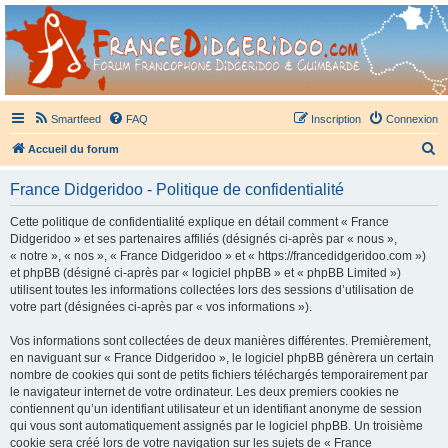
France Didgeridoo
Didgeridoo et Guimbarde sur France Didgeridoo - retrouvez la communauté.
Smartfeed
FAQ
Inscription
Connexion
R
Accueil du forum
e
France Didgeridoo - Politique de confidentialité
c
h
Cette politique de confidentialité explique en détail comment « France
Didgeridoo » et ses partenaires affiliés (désignés ci-après par « nous »,
e
« notre », « nos », « France Didgeridoo » et « https://francedidgeridoo.com »)
r
et phpBB (désigné ci-après par « logiciel phpBB » et « phpBB Limited »)
utilisent toutes les informations collectées lors des sessions d’utilisation de
c
votre part (désignées ci-après par « vos informations »).
h
Vos informations sont collectées de deux manières différentes. Premièrement,
e
en naviguant sur « France Didgeridoo », le logiciel phpBB génèrera un certain
r
nombre de cookies qui sont de petits fichiers téléchargés temporairement par
le navigateur internet de votre ordinateur. Les deux premiers cookies ne
contiennent qu’un identifiant utilisateur et un identifiant anonyme de session
qui vous sont automatiquement assignés par le logiciel phpBB. Un troisième
cookie sera créé lors de votre navigation sur les sujets de « France