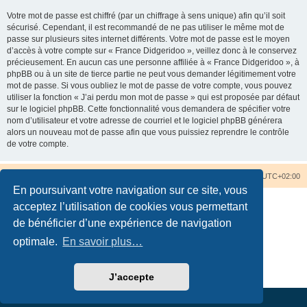
Votre mot de passe est chiffré (par un chiffrage à sens unique) afin qu’il soit
sécurisé. Cependant, il est recommandé de ne pas utiliser le même mot de
passe sur plusieurs sites internet différents. Votre mot de passe est le moyen
d’accès à votre compte sur « France Didgeridoo », veillez donc à le conservez
précieusement. En aucun cas une personne affiliée à « France Didgeridoo », à
phpBB ou à un site de tierce partie ne peut vous demander légitimement votre
mot de passe. Si vous oubliez le mot de passe de votre compte, vous pouvez
utiliser la fonction « J’ai perdu mon mot de passe » qui est proposée par défaut
sur le logiciel phpBB. Cette fonctionnalité vous demandera de spécifier votre
nom d’utilisateur et votre adresse de courriel et le logiciel phpBB générera
alors un nouveau mot de passe afin que vous puissiez reprendre le contrôle
de votre compte.
Accueil du forum
Nous contacter
Fuseau horaire sur
UTC+02:00
En poursuivant votre navigation sur ce site, vous
acceptez l’utilisation de cookies vous permettant
de bénéficier d’une expérience de navigation
optimale.
En savoir plus…
Développé par
phpBB
® Forum Software © phpBB Limited
Traduction française officielle
©
Qiaeru
Confidentialité
|
Conditions
J’accepte