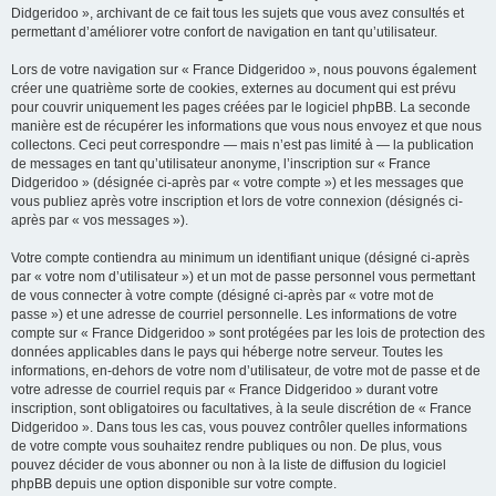
Didgeridoo », archivant de ce fait tous les sujets que vous avez consultés et
permettant d’améliorer votre confort de navigation en tant qu’utilisateur.
Lors de votre navigation sur « France Didgeridoo », nous pouvons également
créer une quatrième sorte de cookies, externes au document qui est prévu
pour couvrir uniquement les pages créées par le logiciel phpBB. La seconde
manière est de récupérer les informations que vous nous envoyez et que nous
collectons. Ceci peut correspondre — mais n’est pas limité à — la publication
de messages en tant qu’utilisateur anonyme, l’inscription sur « France
Didgeridoo » (désignée ci-après par « votre compte ») et les messages que
vous publiez après votre inscription et lors de votre connexion (désignés ci-
après par « vos messages »).
Votre compte contiendra au minimum un identifiant unique (désigné ci-après
par « votre nom d’utilisateur ») et un mot de passe personnel vous permettant
de vous connecter à votre compte (désigné ci-après par « votre mot de
passe ») et une adresse de courriel personnelle. Les informations de votre
compte sur « France Didgeridoo » sont protégées par les lois de protection des
données applicables dans le pays qui héberge notre serveur. Toutes les
informations, en-dehors de votre nom d’utilisateur, de votre mot de passe et de
votre adresse de courriel requis par « France Didgeridoo » durant votre
inscription, sont obligatoires ou facultatives, à la seule discrétion de « France
Didgeridoo ». Dans tous les cas, vous pouvez contrôler quelles informations
de votre compte vous souhaitez rendre publiques ou non. De plus, vous
pouvez décider de vous abonner ou non à la liste de diffusion du logiciel
phpBB depuis une option disponible sur votre compte.