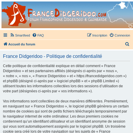
France Didgeridoo
Didgeridoo et Guimbarde sur France Didgeridoo - retrouvez la communauté.
Smartfeed
FAQ
Inscription
Connexion
R
Accueil du forum
e
France Didgeridoo - Politique de confidentialité
c
h
Cette politique de confidentialité explique en détail comment « France
Didgeridoo » et ses partenaires affiliés (désignés ci-après par « nous »,
e
« notre », « nos », « France Didgeridoo » et « https://francedidgeridoo.com »)
r
et phpBB (désigné ci-après par « logiciel phpBB » et « phpBB Limited »)
utilisent toutes les informations collectées lors des sessions d’utilisation de
c
votre part (désignées ci-après par « vos informations »).
h
Vos informations sont collectées de deux manières différentes. Premièrement,
e
en naviguant sur « France Didgeridoo », le logiciel phpBB génèrera un certain
r
nombre de cookies qui sont de petits fichiers téléchargés temporairement par
le navigateur internet de votre ordinateur. Les deux premiers cookies ne
contiennent qu’un identifiant utilisateur et un identifiant anonyme de session
qui vous sont automatiquement assignés par le logiciel phpBB. Un troisième
cookie sera créé lors de votre navigation sur les sujets de « France