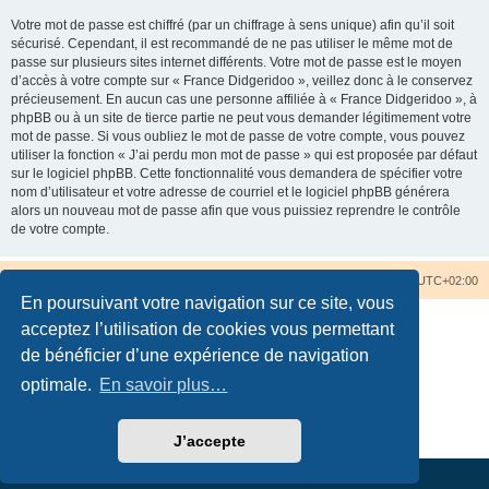
Votre mot de passe est chiffré (par un chiffrage à sens unique) afin qu’il soit
sécurisé. Cependant, il est recommandé de ne pas utiliser le même mot de
passe sur plusieurs sites internet différents. Votre mot de passe est le moyen
d’accès à votre compte sur « France Didgeridoo », veillez donc à le conservez
précieusement. En aucun cas une personne affiliée à « France Didgeridoo », à
phpBB ou à un site de tierce partie ne peut vous demander légitimement votre
mot de passe. Si vous oubliez le mot de passe de votre compte, vous pouvez
utiliser la fonction « J’ai perdu mon mot de passe » qui est proposée par défaut
sur le logiciel phpBB. Cette fonctionnalité vous demandera de spécifier votre
nom d’utilisateur et votre adresse de courriel et le logiciel phpBB générera
alors un nouveau mot de passe afin que vous puissiez reprendre le contrôle
de votre compte.
Accueil du forum
Nous contacter
Fuseau horaire sur
UTC+02:00
En poursuivant votre navigation sur ce site, vous
acceptez l’utilisation de cookies vous permettant
de bénéficier d’une expérience de navigation
optimale.
En savoir plus…
Développé par
phpBB
® Forum Software © phpBB Limited
Traduction française officielle
©
Qiaeru
Confidentialité
|
Conditions
J’accepte