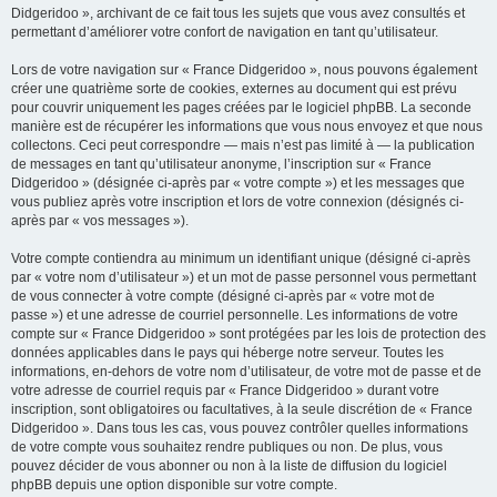
Didgeridoo », archivant de ce fait tous les sujets que vous avez consultés et
permettant d’améliorer votre confort de navigation en tant qu’utilisateur.
Lors de votre navigation sur « France Didgeridoo », nous pouvons également
créer une quatrième sorte de cookies, externes au document qui est prévu
pour couvrir uniquement les pages créées par le logiciel phpBB. La seconde
manière est de récupérer les informations que vous nous envoyez et que nous
collectons. Ceci peut correspondre — mais n’est pas limité à — la publication
de messages en tant qu’utilisateur anonyme, l’inscription sur « France
Didgeridoo » (désignée ci-après par « votre compte ») et les messages que
vous publiez après votre inscription et lors de votre connexion (désignés ci-
après par « vos messages »).
Votre compte contiendra au minimum un identifiant unique (désigné ci-après
par « votre nom d’utilisateur ») et un mot de passe personnel vous permettant
de vous connecter à votre compte (désigné ci-après par « votre mot de
passe ») et une adresse de courriel personnelle. Les informations de votre
compte sur « France Didgeridoo » sont protégées par les lois de protection des
données applicables dans le pays qui héberge notre serveur. Toutes les
informations, en-dehors de votre nom d’utilisateur, de votre mot de passe et de
votre adresse de courriel requis par « France Didgeridoo » durant votre
inscription, sont obligatoires ou facultatives, à la seule discrétion de « France
Didgeridoo ». Dans tous les cas, vous pouvez contrôler quelles informations
de votre compte vous souhaitez rendre publiques ou non. De plus, vous
pouvez décider de vous abonner ou non à la liste de diffusion du logiciel
phpBB depuis une option disponible sur votre compte.