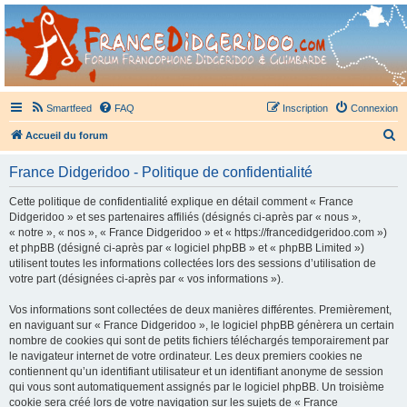
France Didgeridoo
Didgeridoo et Guimbarde sur France Didgeridoo - retrouvez la communauté.
Smartfeed
FAQ
Inscription
Connexion
R
Accueil du forum
e
France Didgeridoo - Politique de confidentialité
c
h
Cette politique de confidentialité explique en détail comment « France
Didgeridoo » et ses partenaires affiliés (désignés ci-après par « nous »,
e
« notre », « nos », « France Didgeridoo » et « https://francedidgeridoo.com »)
r
et phpBB (désigné ci-après par « logiciel phpBB » et « phpBB Limited »)
utilisent toutes les informations collectées lors des sessions d’utilisation de
c
votre part (désignées ci-après par « vos informations »).
h
Vos informations sont collectées de deux manières différentes. Premièrement,
e
en naviguant sur « France Didgeridoo », le logiciel phpBB génèrera un certain
r
nombre de cookies qui sont de petits fichiers téléchargés temporairement par
le navigateur internet de votre ordinateur. Les deux premiers cookies ne
contiennent qu’un identifiant utilisateur et un identifiant anonyme de session
qui vous sont automatiquement assignés par le logiciel phpBB. Un troisième
cookie sera créé lors de votre navigation sur les sujets de « France