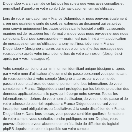
Didgeridoo », archivant de ce fait tous les sujets que vous avez consultés et
permettant d’améliorer votre confort de navigation en tant qu’utilisateur.
Lors de votre navigation sur « France Didgeridoo », nous pouvons également
créer une quatrième sorte de cookies, externes au document qui est prévu
pour couvrir uniquement les pages créées par le logiciel phpBB. La seconde
manière est de récupérer les informations que vous nous envoyez et que nous
collectons. Ceci peut correspondre — mais n’est pas limité à — la publication
de messages en tant qu’utilisateur anonyme, l’inscription sur « France
Didgeridoo » (désignée ci-après par « votre compte ») et les messages que
vous publiez après votre inscription et lors de votre connexion (désignés ci-
après par « vos messages »).
Votre compte contiendra au minimum un identifiant unique (désigné ci-après
par « votre nom d’utilisateur ») et un mot de passe personnel vous permettant
de vous connecter à votre compte (désigné ci-après par « votre mot de
passe ») et une adresse de courriel personnelle. Les informations de votre
compte sur « France Didgeridoo » sont protégées par les lois de protection des
données applicables dans le pays qui héberge notre serveur. Toutes les
informations, en-dehors de votre nom d’utilisateur, de votre mot de passe et de
votre adresse de courriel requis par « France Didgeridoo » durant votre
inscription, sont obligatoires ou facultatives, à la seule discrétion de « France
Didgeridoo ». Dans tous les cas, vous pouvez contrôler quelles informations
de votre compte vous souhaitez rendre publiques ou non. De plus, vous
pouvez décider de vous abonner ou non à la liste de diffusion du logiciel
phpBB depuis une option disponible sur votre compte.