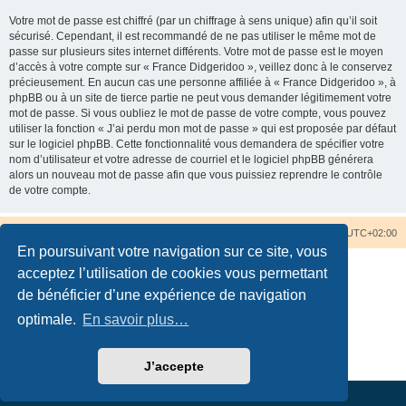
Votre mot de passe est chiffré (par un chiffrage à sens unique) afin qu’il soit
sécurisé. Cependant, il est recommandé de ne pas utiliser le même mot de
passe sur plusieurs sites internet différents. Votre mot de passe est le moyen
d’accès à votre compte sur « France Didgeridoo », veillez donc à le conservez
précieusement. En aucun cas une personne affiliée à « France Didgeridoo », à
phpBB ou à un site de tierce partie ne peut vous demander légitimement votre
mot de passe. Si vous oubliez le mot de passe de votre compte, vous pouvez
utiliser la fonction « J’ai perdu mon mot de passe » qui est proposée par défaut
sur le logiciel phpBB. Cette fonctionnalité vous demandera de spécifier votre
nom d’utilisateur et votre adresse de courriel et le logiciel phpBB générera
alors un nouveau mot de passe afin que vous puissiez reprendre le contrôle
de votre compte.
Accueil du forum
Nous contacter
Fuseau horaire sur
UTC+02:00
En poursuivant votre navigation sur ce site, vous
acceptez l’utilisation de cookies vous permettant
de bénéficier d’une expérience de navigation
optimale.
En savoir plus…
Développé par
phpBB
® Forum Software © phpBB Limited
Traduction française officielle
©
Qiaeru
Confidentialité
|
Conditions
J’accepte