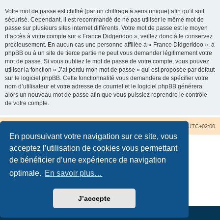
Votre mot de passe est chiffré (par un chiffrage à sens unique) afin qu’il soit
sécurisé. Cependant, il est recommandé de ne pas utiliser le même mot de
passe sur plusieurs sites internet différents. Votre mot de passe est le moyen
d’accès à votre compte sur « France Didgeridoo », veillez donc à le conservez
précieusement. En aucun cas une personne affiliée à « France Didgeridoo », à
phpBB ou à un site de tierce partie ne peut vous demander légitimement votre
mot de passe. Si vous oubliez le mot de passe de votre compte, vous pouvez
utiliser la fonction « J’ai perdu mon mot de passe » qui est proposée par défaut
sur le logiciel phpBB. Cette fonctionnalité vous demandera de spécifier votre
nom d’utilisateur et votre adresse de courriel et le logiciel phpBB générera
alors un nouveau mot de passe afin que vous puissiez reprendre le contrôle
de votre compte.
Accueil du forum
Nous contacter
Fuseau horaire sur
UTC+02:00
En poursuivant votre navigation sur ce site, vous
acceptez l’utilisation de cookies vous permettant
de bénéficier d’une expérience de navigation
optimale.
En savoir plus…
Développé par
phpBB
® Forum Software © phpBB Limited
Traduction française officielle
©
Qiaeru
Confidentialité
|
Conditions
J’accepte