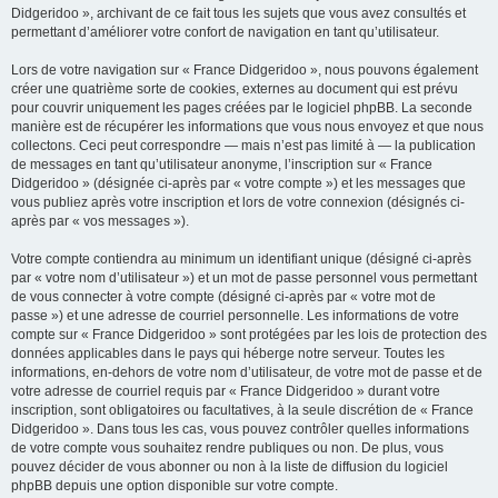
Didgeridoo », archivant de ce fait tous les sujets que vous avez consultés et
permettant d’améliorer votre confort de navigation en tant qu’utilisateur.
Lors de votre navigation sur « France Didgeridoo », nous pouvons également
créer une quatrième sorte de cookies, externes au document qui est prévu
pour couvrir uniquement les pages créées par le logiciel phpBB. La seconde
manière est de récupérer les informations que vous nous envoyez et que nous
collectons. Ceci peut correspondre — mais n’est pas limité à — la publication
de messages en tant qu’utilisateur anonyme, l’inscription sur « France
Didgeridoo » (désignée ci-après par « votre compte ») et les messages que
vous publiez après votre inscription et lors de votre connexion (désignés ci-
après par « vos messages »).
Votre compte contiendra au minimum un identifiant unique (désigné ci-après
par « votre nom d’utilisateur ») et un mot de passe personnel vous permettant
de vous connecter à votre compte (désigné ci-après par « votre mot de
passe ») et une adresse de courriel personnelle. Les informations de votre
compte sur « France Didgeridoo » sont protégées par les lois de protection des
données applicables dans le pays qui héberge notre serveur. Toutes les
informations, en-dehors de votre nom d’utilisateur, de votre mot de passe et de
votre adresse de courriel requis par « France Didgeridoo » durant votre
inscription, sont obligatoires ou facultatives, à la seule discrétion de « France
Didgeridoo ». Dans tous les cas, vous pouvez contrôler quelles informations
de votre compte vous souhaitez rendre publiques ou non. De plus, vous
pouvez décider de vous abonner ou non à la liste de diffusion du logiciel
phpBB depuis une option disponible sur votre compte.