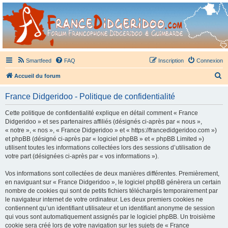
France Didgeridoo
Didgeridoo et Guimbarde sur France Didgeridoo - retrouvez la communauté.
Smartfeed
FAQ
Inscription
Connexion
R
Accueil du forum
e
France Didgeridoo - Politique de confidentialité
c
h
Cette politique de confidentialité explique en détail comment « France
Didgeridoo » et ses partenaires affiliés (désignés ci-après par « nous »,
e
« notre », « nos », « France Didgeridoo » et « https://francedidgeridoo.com »)
r
et phpBB (désigné ci-après par « logiciel phpBB » et « phpBB Limited »)
utilisent toutes les informations collectées lors des sessions d’utilisation de
c
votre part (désignées ci-après par « vos informations »).
h
Vos informations sont collectées de deux manières différentes. Premièrement,
e
en naviguant sur « France Didgeridoo », le logiciel phpBB génèrera un certain
r
nombre de cookies qui sont de petits fichiers téléchargés temporairement par
le navigateur internet de votre ordinateur. Les deux premiers cookies ne
contiennent qu’un identifiant utilisateur et un identifiant anonyme de session
qui vous sont automatiquement assignés par le logiciel phpBB. Un troisième
cookie sera créé lors de votre navigation sur les sujets de « France