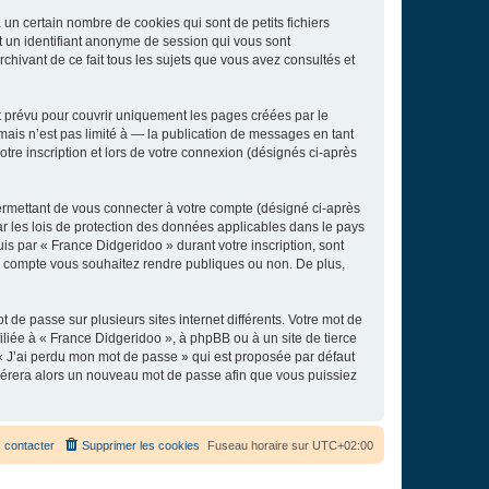
un certain nombre de cookies qui sont de petits fichiers
et un identifiant anonyme de session qui vous sont
chivant de ce fait tous les sujets que vous avez consultés et
 prévu pour couvrir uniquement les pages créées par le
ais n’est pas limité à — la publication de messages en tant
tre inscription et lors de votre connexion (désignés ci-après
ermettant de vous connecter à votre compte (désigné ci-après
r les lois de protection des données applicables dans le pays
uis par « France Didgeridoo » durant votre inscription, sont
tre compte vous souhaitez rendre publiques ou non. De plus,
 de passe sur plusieurs sites internet différents. Votre mot de
liée à « France Didgeridoo », à phpBB ou à un site de tierce
 « J’ai perdu mon mot de passe » qui est proposée par défaut
générera alors un nouveau mot de passe afin que vous puissiez
 contacter
Supprimer les cookies
Fuseau horaire sur
UTC+02:00