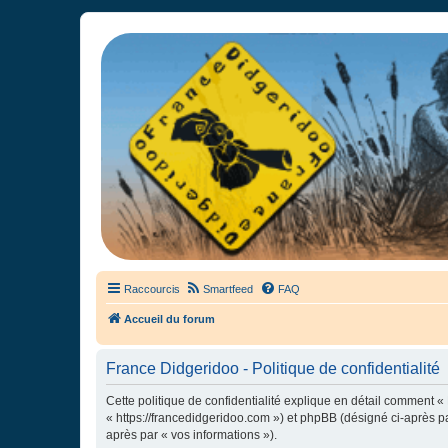
France Didgeridoo
Didgeridoo et Guimbarde sur France Didgeridoo - retrouvez la commun
Raccourcis
Smartfeed
FAQ
Accueil du forum
France Didgeridoo - Politique de confidentialité
Cette politique de confidentialité explique en détail comment « 
« https://francedidgeridoo.com ») et phpBB (désigné ci-après par
après par « vos informations »).