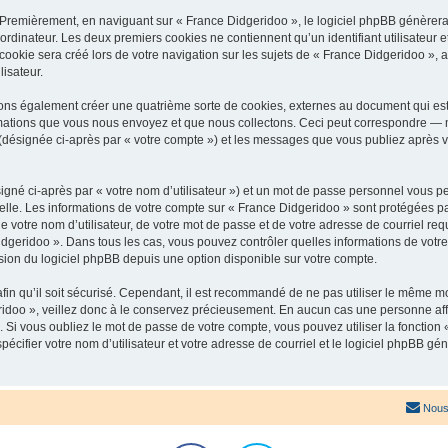
 Premièrement, en naviguant sur « France Didgeridoo », le logiciel phpBB génèrera 
ordinateur. Les deux premiers cookies ne contiennent qu’un identifiant utilisateur 
okie sera créé lors de votre navigation sur les sujets de « France Didgeridoo », ar
lisateur.
ons également créer une quatrième sorte de cookies, externes au document qui est
mations que vous nous envoyez et que nous collectons. Ceci peut correspondre — m
 (désignée ci-après par « votre compte ») et les messages que vous publiez après vo
igné ci-après par « votre nom d’utilisateur ») et un mot de passe personnel vous p
elle. Les informations de votre compte sur « France Didgeridoo » sont protégées pa
 votre nom d’utilisateur, de votre mot de passe et de votre adresse de courriel req
 Didgeridoo ». Dans tous les cas, vous pouvez contrôler quelles informations de vo
sion du logiciel phpBB depuis une option disponible sur votre compte.
afin qu’il soit sécurisé. Cependant, il est recommandé de ne pas utiliser le même mot
idoo », veillez donc à le conservez précieusement. En aucun cas une personne affi
Si vous oubliez le mot de passe de votre compte, vous pouvez utiliser la fonction
pécifier votre nom d’utilisateur et votre adresse de courriel et le logiciel phpBB 
Nous