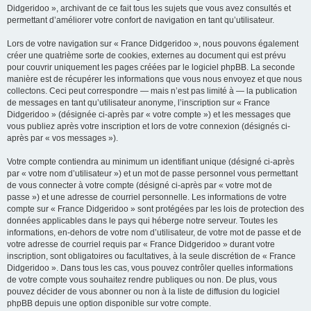
Didgeridoo », archivant de ce fait tous les sujets que vous avez consultés et
permettant d’améliorer votre confort de navigation en tant qu’utilisateur.
Lors de votre navigation sur « France Didgeridoo », nous pouvons également
créer une quatrième sorte de cookies, externes au document qui est prévu
pour couvrir uniquement les pages créées par le logiciel phpBB. La seconde
manière est de récupérer les informations que vous nous envoyez et que nous
collectons. Ceci peut correspondre — mais n’est pas limité à — la publication
de messages en tant qu’utilisateur anonyme, l’inscription sur « France
Didgeridoo » (désignée ci-après par « votre compte ») et les messages que
vous publiez après votre inscription et lors de votre connexion (désignés ci-
après par « vos messages »).
Votre compte contiendra au minimum un identifiant unique (désigné ci-après
par « votre nom d’utilisateur ») et un mot de passe personnel vous permettant
de vous connecter à votre compte (désigné ci-après par « votre mot de
passe ») et une adresse de courriel personnelle. Les informations de votre
compte sur « France Didgeridoo » sont protégées par les lois de protection des
données applicables dans le pays qui héberge notre serveur. Toutes les
informations, en-dehors de votre nom d’utilisateur, de votre mot de passe et de
votre adresse de courriel requis par « France Didgeridoo » durant votre
inscription, sont obligatoires ou facultatives, à la seule discrétion de « France
Didgeridoo ». Dans tous les cas, vous pouvez contrôler quelles informations
de votre compte vous souhaitez rendre publiques ou non. De plus, vous
pouvez décider de vous abonner ou non à la liste de diffusion du logiciel
phpBB depuis une option disponible sur votre compte.