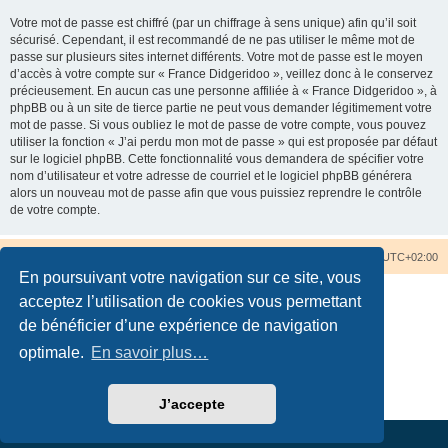
Votre mot de passe est chiffré (par un chiffrage à sens unique) afin qu’il soit
sécurisé. Cependant, il est recommandé de ne pas utiliser le même mot de
passe sur plusieurs sites internet différents. Votre mot de passe est le moyen
d’accès à votre compte sur « France Didgeridoo », veillez donc à le conservez
précieusement. En aucun cas une personne affiliée à « France Didgeridoo », à
phpBB ou à un site de tierce partie ne peut vous demander légitimement votre
mot de passe. Si vous oubliez le mot de passe de votre compte, vous pouvez
utiliser la fonction « J’ai perdu mon mot de passe » qui est proposée par défaut
sur le logiciel phpBB. Cette fonctionnalité vous demandera de spécifier votre
nom d’utilisateur et votre adresse de courriel et le logiciel phpBB générera
alors un nouveau mot de passe afin que vous puissiez reprendre le contrôle
de votre compte.
Accueil du forum
Nous contacter
Fuseau horaire sur
UTC+02:00
En poursuivant votre navigation sur ce site, vous
acceptez l’utilisation de cookies vous permettant
de bénéficier d’une expérience de navigation
optimale.
En savoir plus…
Développé par
phpBB
® Forum Software © phpBB Limited
Traduction française officielle
©
Qiaeru
Confidentialité
|
Conditions
J’accepte