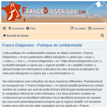
France Didgeridoo
Didgeridoo et Guimbarde sur France Didgeridoo - retrouvez la communauté.
Smartfeed
FAQ
Inscription
Connexion
R
Accueil du forum
e
France Didgeridoo - Politique de confidentialité
c
h
Cette politique de confidentialité explique en détail comment « France
Didgeridoo » et ses partenaires affiliés (désignés ci-après par « nous »,
e
« notre », « nos », « France Didgeridoo » et « https://francedidgeridoo.com »)
r
et phpBB (désigné ci-après par « logiciel phpBB » et « phpBB Limited »)
utilisent toutes les informations collectées lors des sessions d’utilisation de
c
votre part (désignées ci-après par « vos informations »).
h
Vos informations sont collectées de deux manières différentes. Premièrement,
e
en naviguant sur « France Didgeridoo », le logiciel phpBB génèrera un certain
r
nombre de cookies qui sont de petits fichiers téléchargés temporairement par
le navigateur internet de votre ordinateur. Les deux premiers cookies ne
contiennent qu’un identifiant utilisateur et un identifiant anonyme de session
qui vous sont automatiquement assignés par le logiciel phpBB. Un troisième
cookie sera créé lors de votre navigation sur les sujets de « France