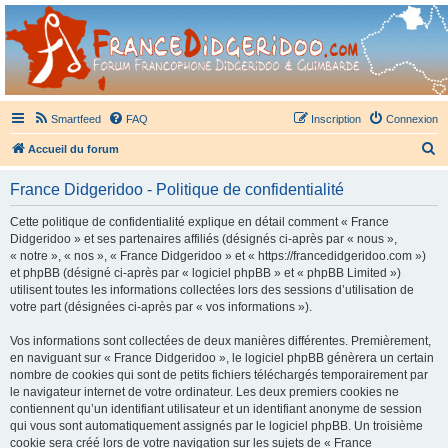
France Didgeridoo
Didgeridoo et Guimbarde sur France Didgeridoo - retrouvez la communauté.
Smartfeed
FAQ
Inscription
Connexion
R
Accueil du forum
e
France Didgeridoo - Politique de confidentialité
c
h
Cette politique de confidentialité explique en détail comment « France
Didgeridoo » et ses partenaires affiliés (désignés ci-après par « nous »,
e
« notre », « nos », « France Didgeridoo » et « https://francedidgeridoo.com »)
r
et phpBB (désigné ci-après par « logiciel phpBB » et « phpBB Limited »)
utilisent toutes les informations collectées lors des sessions d’utilisation de
c
votre part (désignées ci-après par « vos informations »).
h
Vos informations sont collectées de deux manières différentes. Premièrement,
e
en naviguant sur « France Didgeridoo », le logiciel phpBB génèrera un certain
r
nombre de cookies qui sont de petits fichiers téléchargés temporairement par
le navigateur internet de votre ordinateur. Les deux premiers cookies ne
contiennent qu’un identifiant utilisateur et un identifiant anonyme de session
qui vous sont automatiquement assignés par le logiciel phpBB. Un troisième
cookie sera créé lors de votre navigation sur les sujets de « France