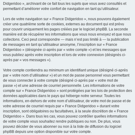
Didgeridoo », archivant de ce fait tous les sujets que vous avez consultés et
permettant d’améliorer votre confort de navigation en tant qu’utilisateur.
Lors de votre navigation sur « France Didgeridoo », nous pouvons également
créer une quatrième sorte de cookies, externes au document qui est prévu
pour couvrir uniquement les pages créées par le logiciel phpBB. La seconde
manière est de récupérer les informations que vous nous envoyez et que nous
collectons. Ceci peut correspondre — mais n’est pas limité à — la publication
de messages en tant qu’utilisateur anonyme, l’inscription sur « France
Didgeridoo » (désignée ci-après par « votre compte ») et les messages que
vous publiez après votre inscription et lors de votre connexion (désignés ci-
après par « vos messages »).
Votre compte contiendra au minimum un identifiant unique (désigné ci-après
par « votre nom d’utilisateur ») et un mot de passe personnel vous permettant
de vous connecter à votre compte (désigné ci-après par « votre mot de
passe ») et une adresse de courriel personnelle. Les informations de votre
compte sur « France Didgeridoo » sont protégées par les lois de protection des
données applicables dans le pays qui héberge notre serveur. Toutes les
informations, en-dehors de votre nom d’utilisateur, de votre mot de passe et de
votre adresse de courriel requis par « France Didgeridoo » durant votre
inscription, sont obligatoires ou facultatives, à la seule discrétion de « France
Didgeridoo ». Dans tous les cas, vous pouvez contrôler quelles informations
de votre compte vous souhaitez rendre publiques ou non. De plus, vous
pouvez décider de vous abonner ou non à la liste de diffusion du logiciel
phpBB depuis une option disponible sur votre compte.