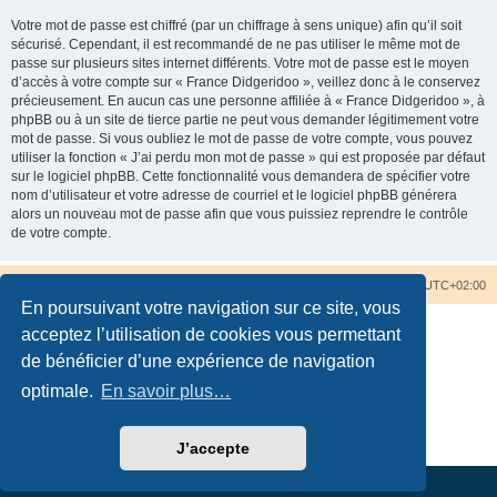
Votre mot de passe est chiffré (par un chiffrage à sens unique) afin qu’il soit
sécurisé. Cependant, il est recommandé de ne pas utiliser le même mot de
passe sur plusieurs sites internet différents. Votre mot de passe est le moyen
d’accès à votre compte sur « France Didgeridoo », veillez donc à le conservez
précieusement. En aucun cas une personne affiliée à « France Didgeridoo », à
phpBB ou à un site de tierce partie ne peut vous demander légitimement votre
mot de passe. Si vous oubliez le mot de passe de votre compte, vous pouvez
utiliser la fonction « J’ai perdu mon mot de passe » qui est proposée par défaut
sur le logiciel phpBB. Cette fonctionnalité vous demandera de spécifier votre
nom d’utilisateur et votre adresse de courriel et le logiciel phpBB générera
alors un nouveau mot de passe afin que vous puissiez reprendre le contrôle
de votre compte.
Accueil du forum
Nous contacter
Fuseau horaire sur
UTC+02:00
En poursuivant votre navigation sur ce site, vous
acceptez l’utilisation de cookies vous permettant
de bénéficier d’une expérience de navigation
optimale.
En savoir plus…
Développé par
phpBB
® Forum Software © phpBB Limited
Traduction française officielle
©
Qiaeru
Confidentialité
|
Conditions
J’accepte