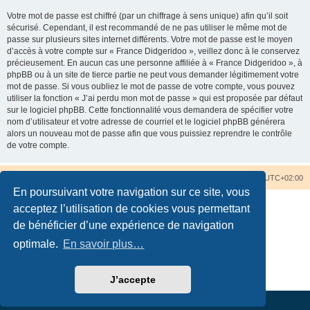
Votre mot de passe est chiffré (par un chiffrage à sens unique) afin qu’il soit
sécurisé. Cependant, il est recommandé de ne pas utiliser le même mot de
passe sur plusieurs sites internet différents. Votre mot de passe est le moyen
d’accès à votre compte sur « France Didgeridoo », veillez donc à le conservez
précieusement. En aucun cas une personne affiliée à « France Didgeridoo », à
phpBB ou à un site de tierce partie ne peut vous demander légitimement votre
mot de passe. Si vous oubliez le mot de passe de votre compte, vous pouvez
utiliser la fonction « J’ai perdu mon mot de passe » qui est proposée par défaut
sur le logiciel phpBB. Cette fonctionnalité vous demandera de spécifier votre
nom d’utilisateur et votre adresse de courriel et le logiciel phpBB générera
alors un nouveau mot de passe afin que vous puissiez reprendre le contrôle
de votre compte.
Accueil du forum
Nous contacter
Fuseau horaire sur
UTC+02:00
En poursuivant votre navigation sur ce site, vous
acceptez l’utilisation de cookies vous permettant
de bénéficier d’une expérience de navigation
optimale.
En savoir plus…
Développé par
phpBB
® Forum Software © phpBB Limited
Traduction française officielle
©
Qiaeru
Confidentialité
|
Conditions
J’accepte