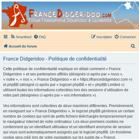
France Didgeridoo
Didgeridoo et Guimbarde sur France Didgeridoo - retrouvez la communauté.
Smartfeed
FAQ
Inscription
Connexion
R
Accueil du forum
e
France Didgeridoo - Politique de confidentialité
c
h
Cette politique de confidentialité explique en détail comment « France
Didgeridoo » et ses partenaires affiliés (désignés ci-après par « nous »,
e
« notre », « nos », « France Didgeridoo » et « https://francedidgeridoo.com »)
r
et phpBB (désigné ci-après par « logiciel phpBB » et « phpBB Limited »)
utilisent toutes les informations collectées lors des sessions d’utilisation de
c
votre part (désignées ci-après par « vos informations »).
h
Vos informations sont collectées de deux manières différentes. Premièrement,
e
en naviguant sur « France Didgeridoo », le logiciel phpBB génèrera un certain
r
nombre de cookies qui sont de petits fichiers téléchargés temporairement par
le navigateur internet de votre ordinateur. Les deux premiers cookies ne
contiennent qu’un identifiant utilisateur et un identifiant anonyme de session
qui vous sont automatiquement assignés par le logiciel phpBB. Un troisième
cookie sera créé lors de votre navigation sur les sujets de « France