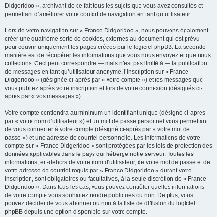
Didgeridoo », archivant de ce fait tous les sujets que vous avez consultés et
permettant d’améliorer votre confort de navigation en tant qu’utilisateur.
Lors de votre navigation sur « France Didgeridoo », nous pouvons également
créer une quatrième sorte de cookies, externes au document qui est prévu
pour couvrir uniquement les pages créées par le logiciel phpBB. La seconde
manière est de récupérer les informations que vous nous envoyez et que nous
collectons. Ceci peut correspondre — mais n’est pas limité à — la publication
de messages en tant qu’utilisateur anonyme, l’inscription sur « France
Didgeridoo » (désignée ci-après par « votre compte ») et les messages que
vous publiez après votre inscription et lors de votre connexion (désignés ci-
après par « vos messages »).
Votre compte contiendra au minimum un identifiant unique (désigné ci-après
par « votre nom d’utilisateur ») et un mot de passe personnel vous permettant
de vous connecter à votre compte (désigné ci-après par « votre mot de
passe ») et une adresse de courriel personnelle. Les informations de votre
compte sur « France Didgeridoo » sont protégées par les lois de protection des
données applicables dans le pays qui héberge notre serveur. Toutes les
informations, en-dehors de votre nom d’utilisateur, de votre mot de passe et de
votre adresse de courriel requis par « France Didgeridoo » durant votre
inscription, sont obligatoires ou facultatives, à la seule discrétion de « France
Didgeridoo ». Dans tous les cas, vous pouvez contrôler quelles informations
de votre compte vous souhaitez rendre publiques ou non. De plus, vous
pouvez décider de vous abonner ou non à la liste de diffusion du logiciel
phpBB depuis une option disponible sur votre compte.