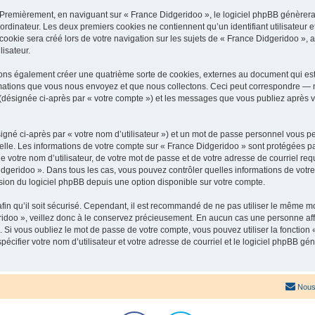
 Premièrement, en naviguant sur « France Didgeridoo », le logiciel phpBB génèrera 
ordinateur. Les deux premiers cookies ne contiennent qu’un identifiant utilisateur 
okie sera créé lors de votre navigation sur les sujets de « France Didgeridoo », ar
lisateur.
ons également créer une quatrième sorte de cookies, externes au document qui est
mations que vous nous envoyez et que nous collectons. Ceci peut correspondre — m
 (désignée ci-après par « votre compte ») et les messages que vous publiez après vo
igné ci-après par « votre nom d’utilisateur ») et un mot de passe personnel vous p
elle. Les informations de votre compte sur « France Didgeridoo » sont protégées pa
 votre nom d’utilisateur, de votre mot de passe et de votre adresse de courriel req
 Didgeridoo ». Dans tous les cas, vous pouvez contrôler quelles informations de vo
sion du logiciel phpBB depuis une option disponible sur votre compte.
afin qu’il soit sécurisé. Cependant, il est recommandé de ne pas utiliser le même mot
idoo », veillez donc à le conservez précieusement. En aucun cas une personne affi
Si vous oubliez le mot de passe de votre compte, vous pouvez utiliser la fonction
pécifier votre nom d’utilisateur et votre adresse de courriel et le logiciel phpBB 
Nous