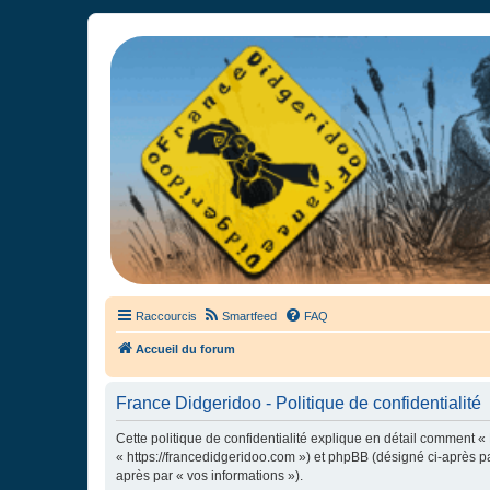
France Didgeridoo
Didgeridoo et Guimbarde sur France Didgeridoo - retrouvez la commun
Raccourcis
Smartfeed
FAQ
Accueil du forum
France Didgeridoo - Politique de confidentialité
Cette politique de confidentialité explique en détail comment « 
« https://francedidgeridoo.com ») et phpBB (désigné ci-après par
après par « vos informations »).