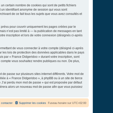
un certain nombre de cookies qui sont de petits fichiers
et un identifiant anonyme de session qui vous sont
chivant de ce fait tous les sujets que vous avez consultés et
 prévu pour couvrir uniquement les pages créées par le
ais n’est pas limité à — la publication de messages en tant
tre inscription et lors de votre connexion (désignés ci-après
ermettant de vous connecter à votre compte (désigné ci-après
r les lois de protection des données applicables dans le pays
uis par « France Didgeridoo » durant votre inscription, sont
tre compte vous souhaitez rendre publiques ou non. De plus,
 de passe sur plusieurs sites internet différents. Votre mot de
liée à « France Didgeridoo », à phpBB ou à un site de tierce
 « J’ai perdu mon mot de passe » qui est proposée par défaut
générera alors un nouveau mot de passe afin que vous puissiez
 contacter
Supprimer les cookies
Fuseau horaire sur
UTC+02:00