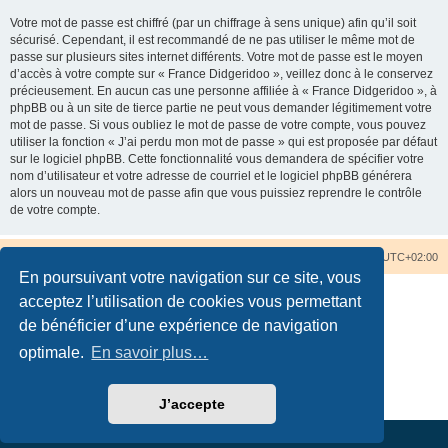
Votre mot de passe est chiffré (par un chiffrage à sens unique) afin qu’il soit
sécurisé. Cependant, il est recommandé de ne pas utiliser le même mot de
passe sur plusieurs sites internet différents. Votre mot de passe est le moyen
d’accès à votre compte sur « France Didgeridoo », veillez donc à le conservez
précieusement. En aucun cas une personne affiliée à « France Didgeridoo », à
phpBB ou à un site de tierce partie ne peut vous demander légitimement votre
mot de passe. Si vous oubliez le mot de passe de votre compte, vous pouvez
utiliser la fonction « J’ai perdu mon mot de passe » qui est proposée par défaut
sur le logiciel phpBB. Cette fonctionnalité vous demandera de spécifier votre
nom d’utilisateur et votre adresse de courriel et le logiciel phpBB générera
alors un nouveau mot de passe afin que vous puissiez reprendre le contrôle
de votre compte.
Accueil du forum
Nous contacter
Fuseau horaire sur
UTC+02:00
En poursuivant votre navigation sur ce site, vous
acceptez l’utilisation de cookies vous permettant
de bénéficier d’une expérience de navigation
optimale.
En savoir plus…
Développé par
phpBB
® Forum Software © phpBB Limited
Traduction française officielle
©
Qiaeru
Confidentialité
|
Conditions
J’accepte