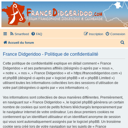
France Didgeridoo
Didgeridoo et Guimbarde sur France Didgeridoo - retrouvez la communauté.
Smartfeed
FAQ
Inscription
Connexion
R
Accueil du forum
e
France Didgeridoo - Politique de confidentialité
c
h
Cette politique de confidentialité explique en détail comment « France
Didgeridoo » et ses partenaires affiliés (désignés ci-après par « nous »,
e
« notre », « nos », « France Didgeridoo » et « https://francedidgeridoo.com »)
r
et phpBB (désigné ci-après par « logiciel phpBB » et « phpBB Limited »)
utilisent toutes les informations collectées lors des sessions d’utilisation de
c
votre part (désignées ci-après par « vos informations »).
h
Vos informations sont collectées de deux manières différentes. Premièrement,
e
en naviguant sur « France Didgeridoo », le logiciel phpBB génèrera un certain
r
nombre de cookies qui sont de petits fichiers téléchargés temporairement par
le navigateur internet de votre ordinateur. Les deux premiers cookies ne
contiennent qu’un identifiant utilisateur et un identifiant anonyme de session
qui vous sont automatiquement assignés par le logiciel phpBB. Un troisième
cookie sera créé lors de votre navigation sur les sujets de « France