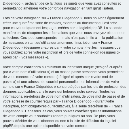
Didgeridoo », archivant de ce fait tous les sujets que vous avez consultés et
permettant d’améliorer votre confort de navigation en tant qu’utilisateur.
Lors de votre navigation sur « France Didgeridoo », nous pouvons également
créer une quatrième sorte de cookies, externes au document qui est prévu
pour couvrir uniquement les pages créées par le logiciel phpBB. La seconde
manière est de récupérer les informations que vous nous envoyez et que nous
collectons. Ceci peut correspondre — mais n’est pas limité à — la publication
de messages en tant qu’utilisateur anonyme, l’inscription sur « France
Didgeridoo » (désignée ci-après par « votre compte ») et les messages que
vous publiez après votre inscription et lors de votre connexion (désignés ci-
après par « vos messages »).
Votre compte contiendra au minimum un identifiant unique (désigné ci-après
par « votre nom d’utilisateur ») et un mot de passe personnel vous permettant
de vous connecter à votre compte (désigné ci-après par « votre mot de
passe ») et une adresse de courriel personnelle. Les informations de votre
compte sur « France Didgeridoo » sont protégées par les lois de protection des
données applicables dans le pays qui héberge notre serveur. Toutes les
informations, en-dehors de votre nom d’utilisateur, de votre mot de passe et de
votre adresse de courriel requis par « France Didgeridoo » durant votre
inscription, sont obligatoires ou facultatives, à la seule discrétion de « France
Didgeridoo ». Dans tous les cas, vous pouvez contrôler quelles informations
de votre compte vous souhaitez rendre publiques ou non. De plus, vous
pouvez décider de vous abonner ou non à la liste de diffusion du logiciel
phpBB depuis une option disponible sur votre compte.