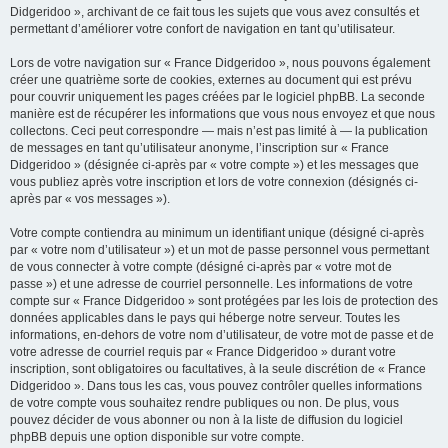
Didgeridoo », archivant de ce fait tous les sujets que vous avez consultés et
permettant d’améliorer votre confort de navigation en tant qu’utilisateur.
Lors de votre navigation sur « France Didgeridoo », nous pouvons également
créer une quatrième sorte de cookies, externes au document qui est prévu
pour couvrir uniquement les pages créées par le logiciel phpBB. La seconde
manière est de récupérer les informations que vous nous envoyez et que nous
collectons. Ceci peut correspondre — mais n’est pas limité à — la publication
de messages en tant qu’utilisateur anonyme, l’inscription sur « France
Didgeridoo » (désignée ci-après par « votre compte ») et les messages que
vous publiez après votre inscription et lors de votre connexion (désignés ci-
après par « vos messages »).
Votre compte contiendra au minimum un identifiant unique (désigné ci-après
par « votre nom d’utilisateur ») et un mot de passe personnel vous permettant
de vous connecter à votre compte (désigné ci-après par « votre mot de
passe ») et une adresse de courriel personnelle. Les informations de votre
compte sur « France Didgeridoo » sont protégées par les lois de protection des
données applicables dans le pays qui héberge notre serveur. Toutes les
informations, en-dehors de votre nom d’utilisateur, de votre mot de passe et de
votre adresse de courriel requis par « France Didgeridoo » durant votre
inscription, sont obligatoires ou facultatives, à la seule discrétion de « France
Didgeridoo ». Dans tous les cas, vous pouvez contrôler quelles informations
de votre compte vous souhaitez rendre publiques ou non. De plus, vous
pouvez décider de vous abonner ou non à la liste de diffusion du logiciel
phpBB depuis une option disponible sur votre compte.