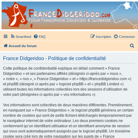
France Didgeridoo
Didgeridoo et Guimbarde sur France Didgeridoo - retrouvez la communauté.
Smartfeed
FAQ
Inscription
Connexion
R
Accueil du forum
e
France Didgeridoo - Politique de confidentialité
c
h
Cette politique de confidentialité explique en détail comment « France
Didgeridoo » et ses partenaires affiliés (désignés ci-après par « nous »,
e
« notre », « nos », « France Didgeridoo » et « https://francedidgeridoo.com »)
r
et phpBB (désigné ci-après par « logiciel phpBB » et « phpBB Limited »)
utilisent toutes les informations collectées lors des sessions d’utilisation de
c
votre part (désignées ci-après par « vos informations »).
h
Vos informations sont collectées de deux manières différentes. Premièrement,
e
en naviguant sur « France Didgeridoo », le logiciel phpBB génèrera un certain
r
nombre de cookies qui sont de petits fichiers téléchargés temporairement par
le navigateur internet de votre ordinateur. Les deux premiers cookies ne
contiennent qu’un identifiant utilisateur et un identifiant anonyme de session
qui vous sont automatiquement assignés par le logiciel phpBB. Un troisième
cookie sera créé lors de votre navigation sur les sujets de « France