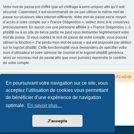
Votre mot de passe est chiffré (par un chiffrage à sens unique) afin qu’il soit
sécurisé. Cependant, il est recommandé de ne pas utiliser le même mot de
passe sur plusieurs sites internet différents. Votre mot de passe est le moyen
d’accès à votre compte sur « France Didgeridoo », veillez donc à le conservez
précieusement. En aucun cas une personne affiliée à « France Didgeridoo », à
phpBB ou à un site de tierce partie ne peut vous demander légitimement votre
mot de passe. Si vous oubliez le mot de passe de votre compte, vous pouvez
utiliser la fonction « J’ai perdu mon mot de passe » qui est proposée par défaut
sur le logiciel phpBB. Cette fonctionnalité vous demandera de spécifier votre
nom d’utilisateur et votre adresse de courriel et le logiciel phpBB générera
alors un nouveau mot de passe afin que vous puissiez reprendre le contrôle
de votre compte.
Accueil du forum
Nous contacter
Fuseau horaire sur
UTC+02:00
En poursuivant votre navigation sur ce site, vous
acceptez l’utilisation de cookies vous permettant
de bénéficier d’une expérience de navigation
optimale.
En savoir plus…
Développé par
phpBB
® Forum Software © phpBB Limited
Traduction française officielle
©
Qiaeru
Confidentialité
|
Conditions
J’accepte