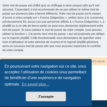
Votre mot de passe est chiffré (par un chiffrage à sens unique) afin qu’il soit
sécurisé. Cependant, il est recommandé de ne pas utiliser le même mot de
passe sur plusieurs sites internet différents. Votre mot de passe est le moyen
d’accès à votre compte sur « France Didgeridoo », veillez donc à le conservez
précieusement. En aucun cas une personne affiliée à « France Didgeridoo », à
phpBB ou à un site de tierce partie ne peut vous demander légitimement votre
mot de passe. Si vous oubliez le mot de passe de votre compte, vous pouvez
utiliser la fonction « J’ai perdu mon mot de passe » qui est proposée par défaut
sur le logiciel phpBB. Cette fonctionnalité vous demandera de spécifier votre
nom d’utilisateur et votre adresse de courriel et le logiciel phpBB générera
alors un nouveau mot de passe afin que vous puissiez reprendre le contrôle
de votre compte.
Accueil du forum
Nous contacter
Fuseau horaire sur
UTC+02:00
En poursuivant votre navigation sur ce site, vous
acceptez l’utilisation de cookies vous permettant
de bénéficier d’une expérience de navigation
optimale.
En savoir plus…
Développé par
phpBB
® Forum Software © phpBB Limited
Traduction française officielle
©
Qiaeru
Confidentialité
|
Conditions
J’accepte