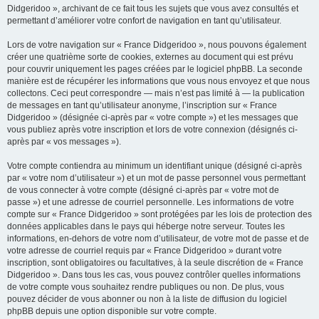
Didgeridoo », archivant de ce fait tous les sujets que vous avez consultés et
permettant d’améliorer votre confort de navigation en tant qu’utilisateur.
Lors de votre navigation sur « France Didgeridoo », nous pouvons également
créer une quatrième sorte de cookies, externes au document qui est prévu
pour couvrir uniquement les pages créées par le logiciel phpBB. La seconde
manière est de récupérer les informations que vous nous envoyez et que nous
collectons. Ceci peut correspondre — mais n’est pas limité à — la publication
de messages en tant qu’utilisateur anonyme, l’inscription sur « France
Didgeridoo » (désignée ci-après par « votre compte ») et les messages que
vous publiez après votre inscription et lors de votre connexion (désignés ci-
après par « vos messages »).
Votre compte contiendra au minimum un identifiant unique (désigné ci-après
par « votre nom d’utilisateur ») et un mot de passe personnel vous permettant
de vous connecter à votre compte (désigné ci-après par « votre mot de
passe ») et une adresse de courriel personnelle. Les informations de votre
compte sur « France Didgeridoo » sont protégées par les lois de protection des
données applicables dans le pays qui héberge notre serveur. Toutes les
informations, en-dehors de votre nom d’utilisateur, de votre mot de passe et de
votre adresse de courriel requis par « France Didgeridoo » durant votre
inscription, sont obligatoires ou facultatives, à la seule discrétion de « France
Didgeridoo ». Dans tous les cas, vous pouvez contrôler quelles informations
de votre compte vous souhaitez rendre publiques ou non. De plus, vous
pouvez décider de vous abonner ou non à la liste de diffusion du logiciel
phpBB depuis une option disponible sur votre compte.