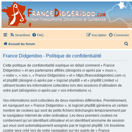
France Didgeridoo
Didgeridoo et Guimbarde sur France Didgeridoo - retrouvez la communauté.
Smartfeed
FAQ
Inscription
Connexion
R
Accueil du forum
e
France Didgeridoo - Politique de confidentialité
c
h
Cette politique de confidentialité explique en détail comment « France
Didgeridoo » et ses partenaires affiliés (désignés ci-après par « nous »,
e
« notre », « nos », « France Didgeridoo » et « https://francedidgeridoo.com »)
r
et phpBB (désigné ci-après par « logiciel phpBB » et « phpBB Limited »)
utilisent toutes les informations collectées lors des sessions d’utilisation de
c
votre part (désignées ci-après par « vos informations »).
h
Vos informations sont collectées de deux manières différentes. Premièrement,
e
en naviguant sur « France Didgeridoo », le logiciel phpBB génèrera un certain
r
nombre de cookies qui sont de petits fichiers téléchargés temporairement par
le navigateur internet de votre ordinateur. Les deux premiers cookies ne
contiennent qu’un identifiant utilisateur et un identifiant anonyme de session
qui vous sont automatiquement assignés par le logiciel phpBB. Un troisième
cookie sera créé lors de votre navigation sur les sujets de « France