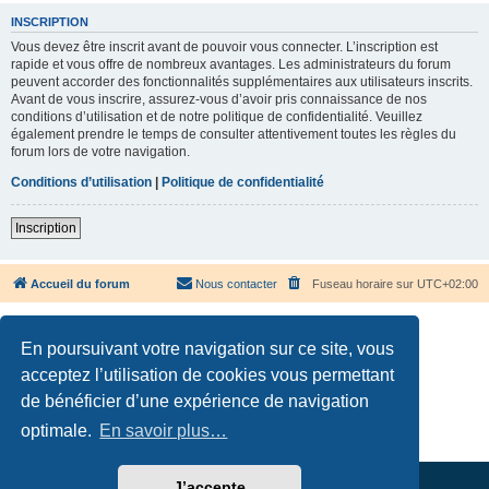
INSCRIPTION
Vous devez être inscrit avant de pouvoir vous connecter. L’inscription est
rapide et vous offre de nombreux avantages. Les administrateurs du forum
peuvent accorder des fonctionnalités supplémentaires aux utilisateurs inscrits.
Avant de vous inscrire, assurez-vous d’avoir pris connaissance de nos
conditions d’utilisation et de notre politique de confidentialité. Veuillez
également prendre le temps de consulter attentivement toutes les règles du
forum lors de votre navigation.
Conditions d’utilisation
|
Politique de confidentialité
Inscription
Accueil du forum
Nous contacter
Fuseau horaire sur
UTC+02:00
En poursuivant votre navigation sur ce site, vous
acceptez l’utilisation de cookies vous permettant
de bénéficier d’une expérience de navigation
Développé par
phpBB
® Forum Software © phpBB Limited
Traduction française officielle
©
Qiaeru
optimale.
En savoir plus…
Confidentialité
|
Conditions
J’accepte