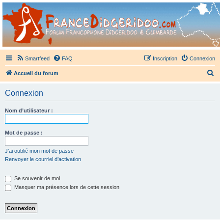
France Didgeridoo
Didgeridoo et Guimbarde sur France Didgeridoo - retrouvez la communauté.
Smartfeed
FAQ
Inscription
Connexion
R
Accueil du forum
e
Connexion
c
h
Nom d’utilisateur :
e
r
Mot de passe :
c
J’ai oublié mon mot de passe
h
Renvoyer le courriel d’activation
e
Se souvenir de moi
r
Masquer ma présence lors de cette session