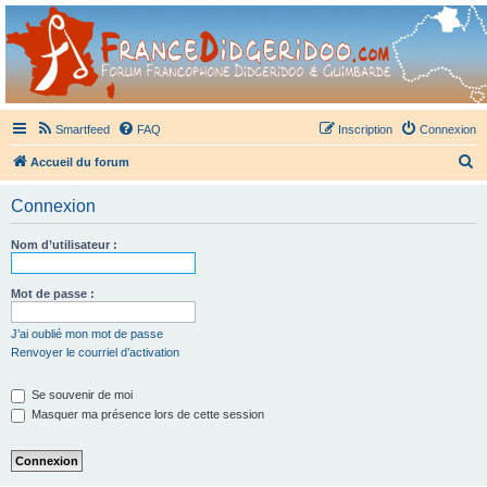
France Didgeridoo
Didgeridoo et Guimbarde sur France Didgeridoo - retrouvez la communauté.
Smartfeed
FAQ
Inscription
Connexion
R
Accueil du forum
e
Connexion
c
h
Nom d’utilisateur :
e
r
Mot de passe :
c
J’ai oublié mon mot de passe
h
Renvoyer le courriel d’activation
e
Se souvenir de moi
r
Masquer ma présence lors de cette session