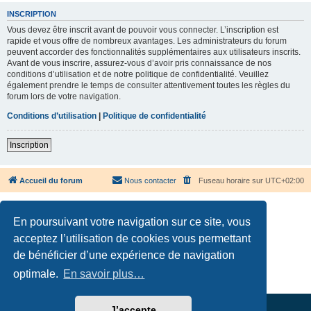
INSCRIPTION
Vous devez être inscrit avant de pouvoir vous connecter. L’inscription est
rapide et vous offre de nombreux avantages. Les administrateurs du forum
peuvent accorder des fonctionnalités supplémentaires aux utilisateurs inscrits.
Avant de vous inscrire, assurez-vous d’avoir pris connaissance de nos
conditions d’utilisation et de notre politique de confidentialité. Veuillez
également prendre le temps de consulter attentivement toutes les règles du
forum lors de votre navigation.
Conditions d’utilisation
|
Politique de confidentialité
Inscription
Accueil du forum
Nous contacter
Fuseau horaire sur
UTC+02:00
En poursuivant votre navigation sur ce site, vous
acceptez l’utilisation de cookies vous permettant
de bénéficier d’une expérience de navigation
Développé par
phpBB
® Forum Software © phpBB Limited
Traduction française officielle
©
Qiaeru
optimale.
En savoir plus…
Confidentialité
|
Conditions
J’accepte