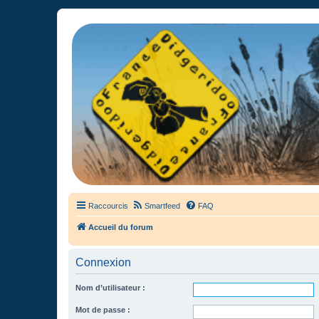
France Didgeridoo
Didgeridoo et Guimbarde sur France Didgeridoo - retrouvez la commun
Raccourcis
Smartfeed
FAQ
Accueil du forum
Connexion
Nom d’utilisateur :
Mot de passe :