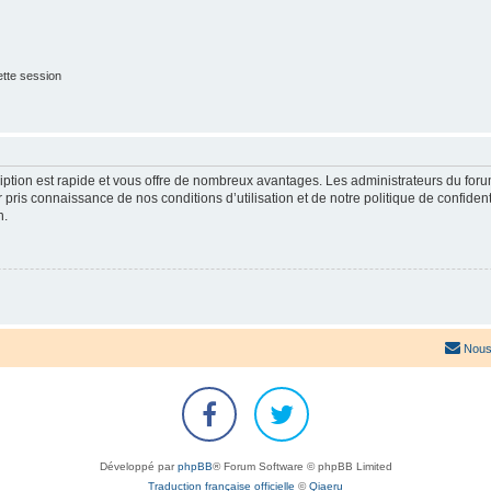
tte session
cription est rapide et vous offre de nombreux avantages. Les administrateurs du fo
ir pris connaissance de nos conditions d’utilisation et de notre politique de confide
n.
Nous
Développé par
phpBB
® Forum Software © phpBB Limited
Traduction française officielle
©
Qiaeru