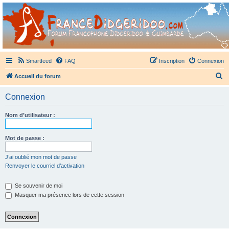
France Didgeridoo
Didgeridoo et Guimbarde sur France Didgeridoo - retrouvez la communauté.
Smartfeed
FAQ
Inscription
Connexion
R
Accueil du forum
e
Connexion
c
h
Nom d’utilisateur :
e
r
Mot de passe :
c
J’ai oublié mon mot de passe
h
Renvoyer le courriel d’activation
e
Se souvenir de moi
r
Masquer ma présence lors de cette session