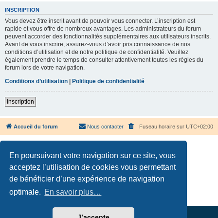
INSCRIPTION
Vous devez être inscrit avant de pouvoir vous connecter. L’inscription est
rapide et vous offre de nombreux avantages. Les administrateurs du forum
peuvent accorder des fonctionnalités supplémentaires aux utilisateurs inscrits.
Avant de vous inscrire, assurez-vous d’avoir pris connaissance de nos
conditions d’utilisation et de notre politique de confidentialité. Veuillez
également prendre le temps de consulter attentivement toutes les règles du
forum lors de votre navigation.
Conditions d’utilisation
|
Politique de confidentialité
Inscription
Accueil du forum
Nous contacter
Fuseau horaire sur
UTC+02:00
En poursuivant votre navigation sur ce site, vous
acceptez l’utilisation de cookies vous permettant
de bénéficier d’une expérience de navigation
Développé par
phpBB
® Forum Software © phpBB Limited
Traduction française officielle
©
Qiaeru
optimale.
En savoir plus…
Confidentialité
|
Conditions
J’accepte