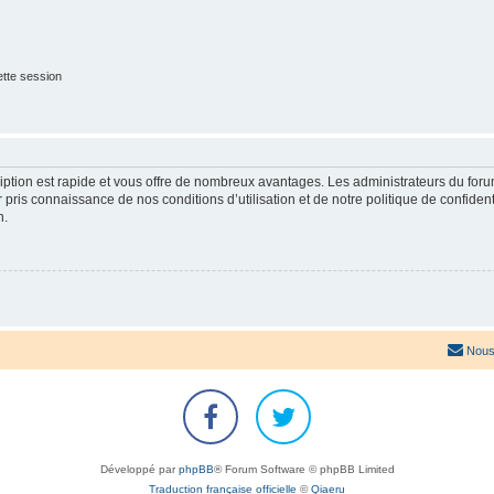
tte session
cription est rapide et vous offre de nombreux avantages. Les administrateurs du fo
ir pris connaissance de nos conditions d’utilisation et de notre politique de confide
n.
Nous
Développé par
phpBB
® Forum Software © phpBB Limited
Traduction française officielle
©
Qiaeru