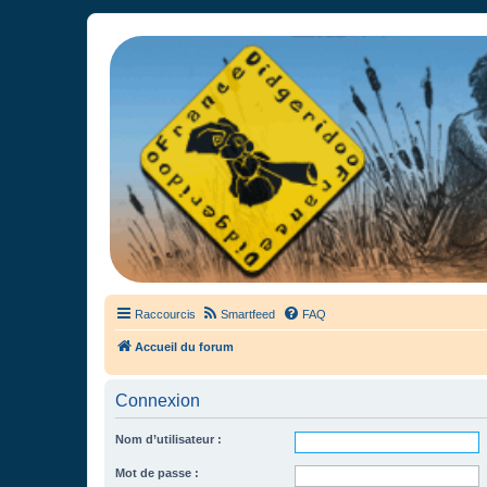
France Didgeridoo
Didgeridoo et Guimbarde sur France Didgeridoo - retrouvez la commun
Raccourcis
Smartfeed
FAQ
Accueil du forum
Connexion
Nom d’utilisateur :
Mot de passe :