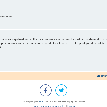
tte session
cription est rapide et vous offre de nombreux avantages. Les administrateurs du fo
ir pris connaissance de nos conditions d’utilisation et de notre politique de confide
n.
Nous
Développé par
phpBB
® Forum Software © phpBB Limited
Traduction française officielle
©
Qiaeru