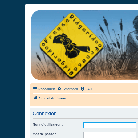
France Didgeridoo
Didgeridoo et Guimbarde sur France Didgeridoo - retrouvez la commun
Raccourcis
Smartfeed
FAQ
Accueil du forum
Connexion
Nom d’utilisateur :
Mot de passe :