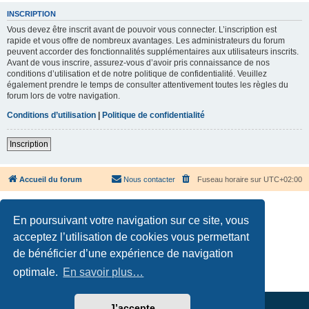
INSCRIPTION
Vous devez être inscrit avant de pouvoir vous connecter. L’inscription est
rapide et vous offre de nombreux avantages. Les administrateurs du forum
peuvent accorder des fonctionnalités supplémentaires aux utilisateurs inscrits.
Avant de vous inscrire, assurez-vous d’avoir pris connaissance de nos
conditions d’utilisation et de notre politique de confidentialité. Veuillez
également prendre le temps de consulter attentivement toutes les règles du
forum lors de votre navigation.
Conditions d’utilisation
|
Politique de confidentialité
Inscription
Accueil du forum
Nous contacter
Fuseau horaire sur
UTC+02:00
En poursuivant votre navigation sur ce site, vous
acceptez l’utilisation de cookies vous permettant
de bénéficier d’une expérience de navigation
Développé par
phpBB
® Forum Software © phpBB Limited
Traduction française officielle
©
Qiaeru
optimale.
En savoir plus…
Confidentialité
|
Conditions
J’accepte