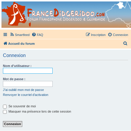
France Didgeridoo
Didgeridoo et Guimbarde sur France Didgeridoo - retrouvez la communauté.
Smartfeed
FAQ
Inscription
Connexion
R
Accueil du forum
e
Connexion
c
h
Nom d’utilisateur :
e
r
Mot de passe :
c
J’ai oublié mon mot de passe
h
Renvoyer le courriel d’activation
e
Se souvenir de moi
r
Masquer ma présence lors de cette session