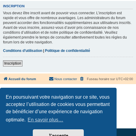
INSCRIPTION
Vous devez être inscrit avant de pouvoir vous connecter. L’inscription est
rapide et vous offre de nombreux avantages. Les administrateurs du forum
peuvent accorder des fonctionnalités supplémentaires aux utilisateurs inscrits.
Avant de vous inscrire, assurez-vous d’avoir pris connaissance de nos
conditions d’utilisation et de notre politique de confidentialité. Veuillez
également prendre le temps de consulter attentivement toutes les règles du
forum lors de votre navigation.
Conditions d’utilisation
|
Politique de confidentialité
Inscription
Accueil du forum
Nous contacter
Fuseau horaire sur
UTC+02:00
En poursuivant votre navigation sur ce site, vous
acceptez l’utilisation de cookies vous permettant
de bénéficier d’une expérience de navigation
Développé par
phpBB
® Forum Software © phpBB Limited
Traduction française officielle
©
Qiaeru
optimale.
En savoir plus…
Confidentialité
|
Conditions
J’accepte