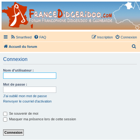
France Didgeridoo
Didgeridoo et Guimbarde sur France Didgeridoo - retrouvez la communauté.
Smartfeed
FAQ
Inscription
Connexion
R
Accueil du forum
e
Connexion
c
h
Nom d’utilisateur :
e
r
Mot de passe :
c
J’ai oublié mon mot de passe
h
Renvoyer le courriel d’activation
e
Se souvenir de moi
r
Masquer ma présence lors de cette session