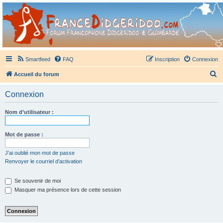
France Didgeridoo
Didgeridoo et Guimbarde sur France Didgeridoo - retrouvez la communauté.
Smartfeed
FAQ
Inscription
Connexion
R
Accueil du forum
e
Connexion
c
h
Nom d’utilisateur :
e
r
Mot de passe :
c
J’ai oublié mon mot de passe
h
Renvoyer le courriel d’activation
e
Se souvenir de moi
r
Masquer ma présence lors de cette session