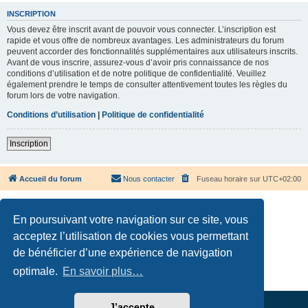
INSCRIPTION
Vous devez être inscrit avant de pouvoir vous connecter. L’inscription est
rapide et vous offre de nombreux avantages. Les administrateurs du forum
peuvent accorder des fonctionnalités supplémentaires aux utilisateurs inscrits.
Avant de vous inscrire, assurez-vous d’avoir pris connaissance de nos
conditions d’utilisation et de notre politique de confidentialité. Veuillez
également prendre le temps de consulter attentivement toutes les règles du
forum lors de votre navigation.
Conditions d’utilisation
|
Politique de confidentialité
Inscription
Accueil du forum
Nous contacter
Fuseau horaire sur
UTC+02:00
En poursuivant votre navigation sur ce site, vous
acceptez l’utilisation de cookies vous permettant
de bénéficier d’une expérience de navigation
Développé par
phpBB
® Forum Software © phpBB Limited
Traduction française officielle
©
Qiaeru
optimale.
En savoir plus…
Confidentialité
|
Conditions
J’accepte