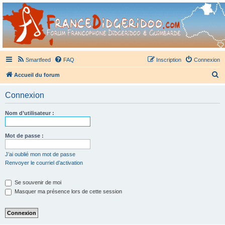
France Didgeridoo
Didgeridoo et Guimbarde sur France Didgeridoo - retrouvez la communauté.
Smartfeed
FAQ
Inscription
Connexion
R
Accueil du forum
e
Connexion
c
h
Nom d’utilisateur :
e
r
Mot de passe :
c
J’ai oublié mon mot de passe
h
Renvoyer le courriel d’activation
e
Se souvenir de moi
r
Masquer ma présence lors de cette session