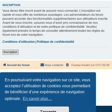
INSCRIPTION
Vous devez être inscrit avant de pouvoir vous connecter. L’inscription est
rapide et vous offre de nombreux avantages. Les administrateurs du forum
peuvent accorder des fonctionnalités supplémentaires aux utilisateurs inscrits.
Avant de vous inscrire, assurez-vous d’avoir pris connaissance de nos
conditions d’utilisation et de notre politique de confidentialité. Veuillez
également prendre le temps de consulter attentivement toutes les règles du
forum lors de votre navigation.
Conditions d’utilisation
|
Politique de confidentialité
Inscription
Accueil du forum
Nous contacter
Fuseau horaire sur
UTC+02:00
En poursuivant votre navigation sur ce site, vous
acceptez l’utilisation de cookies vous permettant
de bénéficier d’une expérience de navigation
Développé par
phpBB
® Forum Software © phpBB Limited
Traduction française officielle
©
Qiaeru
optimale.
En savoir plus…
Confidentialité
|
Conditions
J’accepte