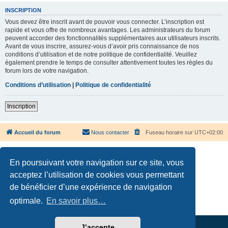
INSCRIPTION
Vous devez être inscrit avant de pouvoir vous connecter. L’inscription est
rapide et vous offre de nombreux avantages. Les administrateurs du forum
peuvent accorder des fonctionnalités supplémentaires aux utilisateurs inscrits.
Avant de vous inscrire, assurez-vous d’avoir pris connaissance de nos
conditions d’utilisation et de notre politique de confidentialité. Veuillez
également prendre le temps de consulter attentivement toutes les règles du
forum lors de votre navigation.
Conditions d’utilisation
|
Politique de confidentialité
Inscription
Accueil du forum
Nous contacter
Fuseau horaire sur
UTC+02:00
En poursuivant votre navigation sur ce site, vous
acceptez l’utilisation de cookies vous permettant
de bénéficier d’une expérience de navigation
Développé par
phpBB
® Forum Software © phpBB Limited
Traduction française officielle
©
Qiaeru
optimale.
En savoir plus…
Confidentialité
|
Conditions
J’accepte