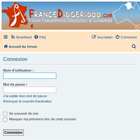
France Didgeridoo
Didgeridoo et Guimbarde sur France Didgeridoo - retrouvez la communauté.
Smartfeed
FAQ
Inscription
Connexion
R
Accueil du forum
e
Connexion
c
h
Nom d’utilisateur :
e
r
Mot de passe :
c
J’ai oublié mon mot de passe
h
Renvoyer le courriel d’activation
e
Se souvenir de moi
r
Masquer ma présence lors de cette session