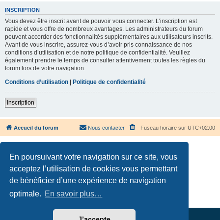
INSCRIPTION
Vous devez être inscrit avant de pouvoir vous connecter. L’inscription est
rapide et vous offre de nombreux avantages. Les administrateurs du forum
peuvent accorder des fonctionnalités supplémentaires aux utilisateurs inscrits.
Avant de vous inscrire, assurez-vous d’avoir pris connaissance de nos
conditions d’utilisation et de notre politique de confidentialité. Veuillez
également prendre le temps de consulter attentivement toutes les règles du
forum lors de votre navigation.
Conditions d’utilisation
|
Politique de confidentialité
Inscription
Accueil du forum
Nous contacter
Fuseau horaire sur
UTC+02:00
En poursuivant votre navigation sur ce site, vous
acceptez l’utilisation de cookies vous permettant
de bénéficier d’une expérience de navigation
Développé par
phpBB
® Forum Software © phpBB Limited
Traduction française officielle
©
Qiaeru
optimale.
En savoir plus…
Confidentialité
|
Conditions
J’accepte