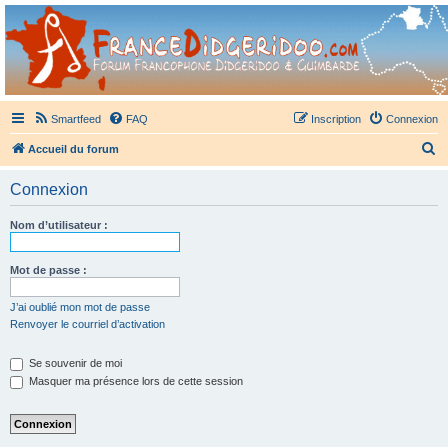
France Didgeridoo
Didgeridoo et Guimbarde sur France Didgeridoo - retrouvez la communauté.
Smartfeed
FAQ
Inscription
Connexion
R
Accueil du forum
e
Connexion
c
h
Nom d’utilisateur :
e
r
Mot de passe :
c
J’ai oublié mon mot de passe
h
Renvoyer le courriel d’activation
e
Se souvenir de moi
r
Masquer ma présence lors de cette session