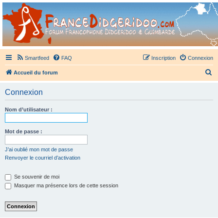
France Didgeridoo
Didgeridoo et Guimbarde sur France Didgeridoo - retrouvez la communauté.
Smartfeed
FAQ
Inscription
Connexion
R
Accueil du forum
e
Connexion
c
h
Nom d’utilisateur :
e
r
Mot de passe :
c
J’ai oublié mon mot de passe
h
Renvoyer le courriel d’activation
e
Se souvenir de moi
r
Masquer ma présence lors de cette session