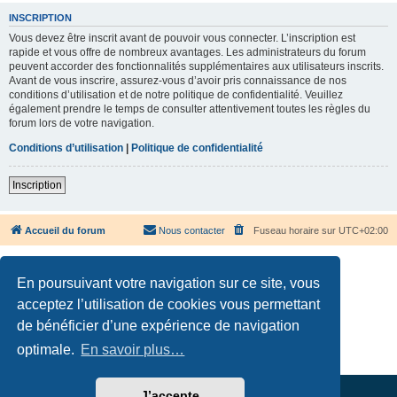
INSCRIPTION
Vous devez être inscrit avant de pouvoir vous connecter. L’inscription est
rapide et vous offre de nombreux avantages. Les administrateurs du forum
peuvent accorder des fonctionnalités supplémentaires aux utilisateurs inscrits.
Avant de vous inscrire, assurez-vous d’avoir pris connaissance de nos
conditions d’utilisation et de notre politique de confidentialité. Veuillez
également prendre le temps de consulter attentivement toutes les règles du
forum lors de votre navigation.
Conditions d’utilisation
|
Politique de confidentialité
Inscription
Accueil du forum
Nous contacter
Fuseau horaire sur
UTC+02:00
En poursuivant votre navigation sur ce site, vous
acceptez l’utilisation de cookies vous permettant
de bénéficier d’une expérience de navigation
Développé par
phpBB
® Forum Software © phpBB Limited
Traduction française officielle
©
Qiaeru
optimale.
En savoir plus…
Confidentialité
|
Conditions
J’accepte