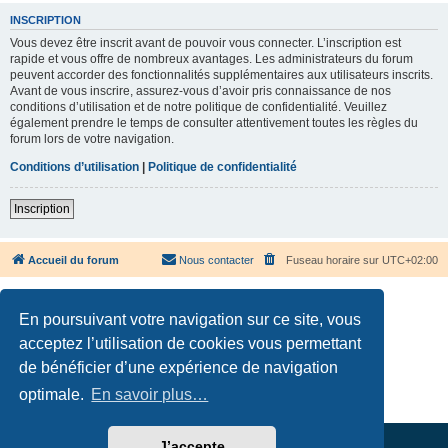
INSCRIPTION
Vous devez être inscrit avant de pouvoir vous connecter. L’inscription est
rapide et vous offre de nombreux avantages. Les administrateurs du forum
peuvent accorder des fonctionnalités supplémentaires aux utilisateurs inscrits.
Avant de vous inscrire, assurez-vous d’avoir pris connaissance de nos
conditions d’utilisation et de notre politique de confidentialité. Veuillez
également prendre le temps de consulter attentivement toutes les règles du
forum lors de votre navigation.
Conditions d’utilisation
|
Politique de confidentialité
Inscription
Accueil du forum
Nous contacter
Fuseau horaire sur
UTC+02:00
En poursuivant votre navigation sur ce site, vous
acceptez l’utilisation de cookies vous permettant
de bénéficier d’une expérience de navigation
Développé par
phpBB
® Forum Software © phpBB Limited
Traduction française officielle
©
Qiaeru
optimale.
En savoir plus…
Confidentialité
|
Conditions
J’accepte