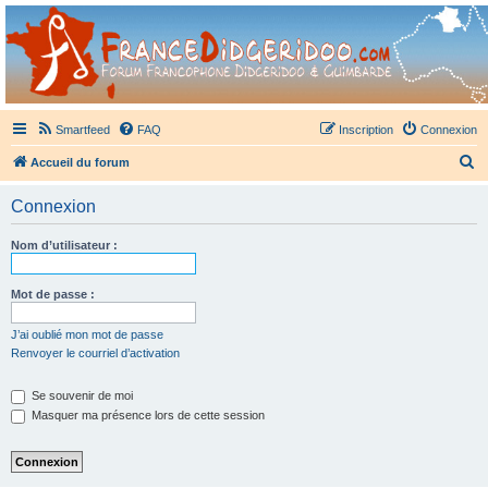
France Didgeridoo
Didgeridoo et Guimbarde sur France Didgeridoo - retrouvez la communauté.
Smartfeed
FAQ
Inscription
Connexion
R
Accueil du forum
e
Connexion
c
h
Nom d’utilisateur :
e
r
Mot de passe :
c
J’ai oublié mon mot de passe
h
Renvoyer le courriel d’activation
e
Se souvenir de moi
r
Masquer ma présence lors de cette session