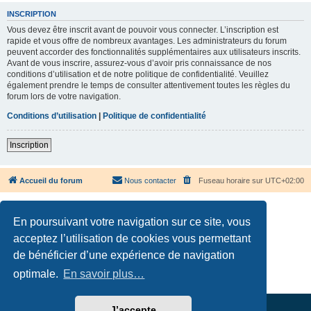
INSCRIPTION
Vous devez être inscrit avant de pouvoir vous connecter. L’inscription est
rapide et vous offre de nombreux avantages. Les administrateurs du forum
peuvent accorder des fonctionnalités supplémentaires aux utilisateurs inscrits.
Avant de vous inscrire, assurez-vous d’avoir pris connaissance de nos
conditions d’utilisation et de notre politique de confidentialité. Veuillez
également prendre le temps de consulter attentivement toutes les règles du
forum lors de votre navigation.
Conditions d’utilisation
|
Politique de confidentialité
Inscription
Accueil du forum
Nous contacter
Fuseau horaire sur
UTC+02:00
En poursuivant votre navigation sur ce site, vous
acceptez l’utilisation de cookies vous permettant
de bénéficier d’une expérience de navigation
Développé par
phpBB
® Forum Software © phpBB Limited
Traduction française officielle
©
Qiaeru
optimale.
En savoir plus…
Confidentialité
|
Conditions
J’accepte