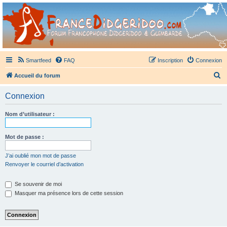
France Didgeridoo
Didgeridoo et Guimbarde sur France Didgeridoo - retrouvez la communauté.
Smartfeed
FAQ
Inscription
Connexion
R
Accueil du forum
e
Connexion
c
h
Nom d’utilisateur :
e
r
Mot de passe :
c
J’ai oublié mon mot de passe
h
Renvoyer le courriel d’activation
e
Se souvenir de moi
r
Masquer ma présence lors de cette session