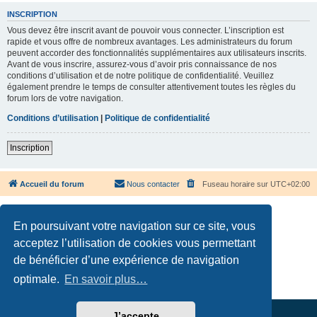
INSCRIPTION
Vous devez être inscrit avant de pouvoir vous connecter. L’inscription est
rapide et vous offre de nombreux avantages. Les administrateurs du forum
peuvent accorder des fonctionnalités supplémentaires aux utilisateurs inscrits.
Avant de vous inscrire, assurez-vous d’avoir pris connaissance de nos
conditions d’utilisation et de notre politique de confidentialité. Veuillez
également prendre le temps de consulter attentivement toutes les règles du
forum lors de votre navigation.
Conditions d’utilisation
|
Politique de confidentialité
Inscription
Accueil du forum
Nous contacter
Fuseau horaire sur
UTC+02:00
En poursuivant votre navigation sur ce site, vous
acceptez l’utilisation de cookies vous permettant
de bénéficier d’une expérience de navigation
Développé par
phpBB
® Forum Software © phpBB Limited
Traduction française officielle
©
Qiaeru
optimale.
En savoir plus…
Confidentialité
|
Conditions
J’accepte