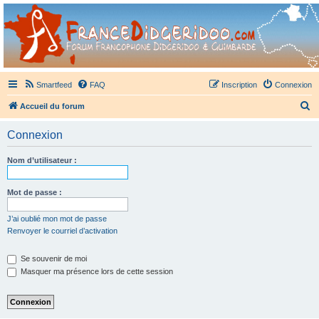
France Didgeridoo
Didgeridoo et Guimbarde sur France Didgeridoo - retrouvez la communauté.
Smartfeed
FAQ
Inscription
Connexion
R
Accueil du forum
e
Connexion
c
h
Nom d’utilisateur :
e
r
Mot de passe :
c
J’ai oublié mon mot de passe
h
Renvoyer le courriel d’activation
e
Se souvenir de moi
r
Masquer ma présence lors de cette session