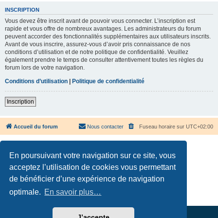
INSCRIPTION
Vous devez être inscrit avant de pouvoir vous connecter. L’inscription est
rapide et vous offre de nombreux avantages. Les administrateurs du forum
peuvent accorder des fonctionnalités supplémentaires aux utilisateurs inscrits.
Avant de vous inscrire, assurez-vous d’avoir pris connaissance de nos
conditions d’utilisation et de notre politique de confidentialité. Veuillez
également prendre le temps de consulter attentivement toutes les règles du
forum lors de votre navigation.
Conditions d’utilisation
|
Politique de confidentialité
Inscription
Accueil du forum
Nous contacter
Fuseau horaire sur
UTC+02:00
En poursuivant votre navigation sur ce site, vous
acceptez l’utilisation de cookies vous permettant
de bénéficier d’une expérience de navigation
Développé par
phpBB
® Forum Software © phpBB Limited
Traduction française officielle
©
Qiaeru
optimale.
En savoir plus…
Confidentialité
|
Conditions
J’accepte