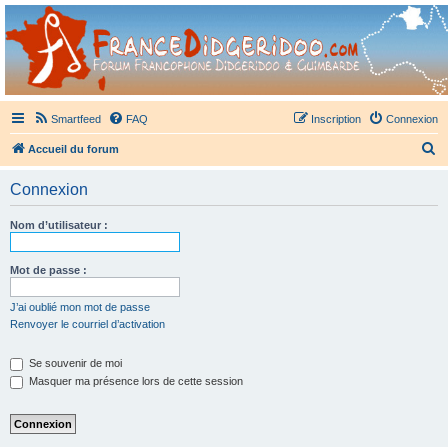
France Didgeridoo
Didgeridoo et Guimbarde sur France Didgeridoo - retrouvez la communauté.
Smartfeed
FAQ
Inscription
Connexion
R
Accueil du forum
e
Connexion
c
h
Nom d’utilisateur :
e
r
Mot de passe :
c
J’ai oublié mon mot de passe
h
Renvoyer le courriel d’activation
e
Se souvenir de moi
r
Masquer ma présence lors de cette session